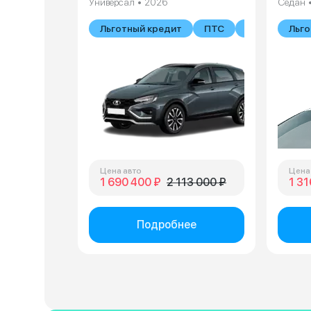
Универсал • 2026
Седан 
Льготный кредит
ПТС
В наличии
Льго
Цена авто
Цена
1 690 400 ₽
2 113 000 ₽
1 31
Подробнее