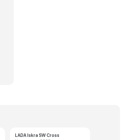
ческие характеристики LADA Granta Sport
Технические харак
LADA Iskra SW Cross