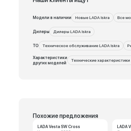
Наши клиенты ищут
Модели в наличии
Новые LADA Iskra
Все м
Дилеры
Дилеры LADA Iskra
ТО
Техническое обслуживание LADA Iskra
Р
Характеристики
Технические характеристики 
других моделей
Похожие предложения
LADA Vesta SW Cross
LADA V