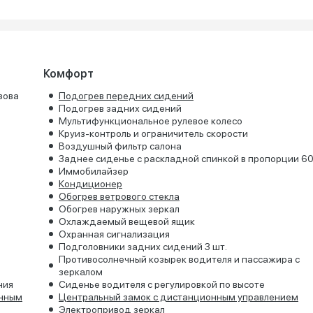
Комфорт
зова
Подогрев передних сидений
Подогрев задних сидений
Мультифункциональное рулевое колесо
Круиз-контроль и ограничитель скорости
Воздушный фильтр салона
Заднее сиденье с раскладной спинкой в пропорции 6
Иммобилайзер
Кондиционер
Обогрев ветрового стекла
Обогрев наружных зеркал
Охлаждаемый вещевой ящик
Охранная сигнализация
Подголовники задних сидений 3 шт.
Противосолнечный козырек водителя и пассажира с
зеркалом
ния
Сиденье водителя с регулировкой по высоте
онным
Центральный замок с дистанционным управлением
Электропривод зеркал