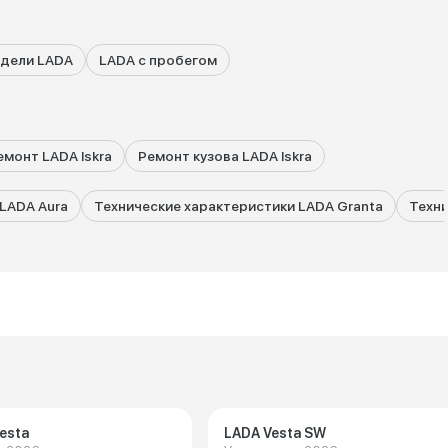
одели LADA
LADA с пробегом
емонт LADA Iskra
Ремонт кузова LADA Iskra
LADA Aura
Технические характеристики LADA Granta
Техни
esta
LADA Vesta SW