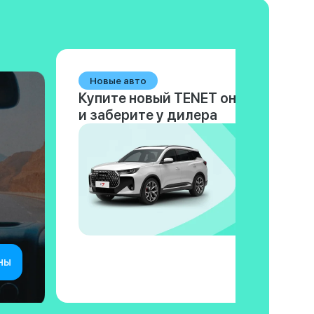
Новые авто
Купите новый TENET онлайн
и заберите у дилера
ны