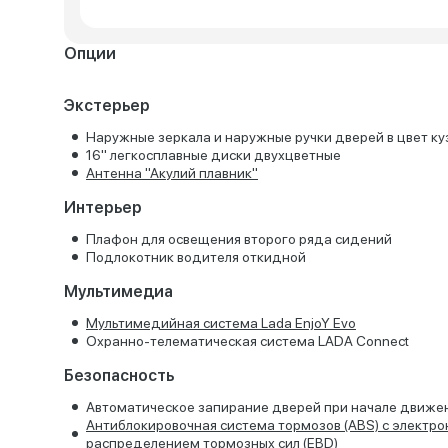
Опции
Экстерьер
Наружные зеркала и наружные ручки дверей в цвет ку
16'' легкосплавные диски двухцветные
Антенна "Акулий плавник"
Интерьер
Плафон для освещения второго ряда сидений
Подлокотник водителя откидной
Мультимедиа
Мультимедийная система Lada EnjoY Evo
Охранно-телематическая система LADA Connect
Безопасность
Автоматическое запирание дверей при начале движе
Антиблокировочная система тормозов (ABS) с электр
распределением тормозных сил (EBD)