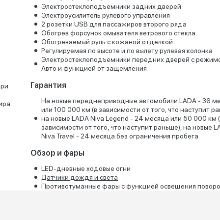
Электростеклоподъемники задних дверей
Электроусилитель рулевого управления
2 розетки USB для пассажиров второго ряда
Обогрев форсунок омывателя ветрового стекла
Обогреваемый руль с кожаной отделкой
Регулируемая по высоте и по вылету рулевая колонка
Электростеклоподъемники передних дверей с режим
Авто и функцией от защемления
Гарантия
при
На новые переднеприводные автомобили LADA - 36 м
ира
или 100 000 км (в зависимости от того, что наступит ра
на новые LADA Niva Legend - 24 месяца или 50 000 км 
зависимости от того, что наступит раньше), на новые 
Niva Travel - 24 месяца без ограничения пробега.
Обзор и фары
LED-дневные ходовые огни
Датчики дождя и света
Противотуманные фары с функцией освещения повор