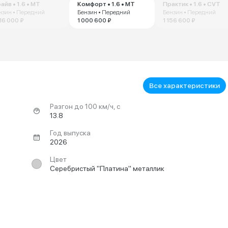
айв • 1.6 • MT
Комфорт • 1.6 • MT
Практик • 1.6 • CVT
нзин • Передний
Бензин • Передний
Бензин • Передний
216 000 ₽
1 000 600 ₽
1 156 600 ₽
Все характеристики
Разгон до 100 км/ч, с
13.8
Год выпуска
2026
Цвет
Серебристый "Платина" металлик