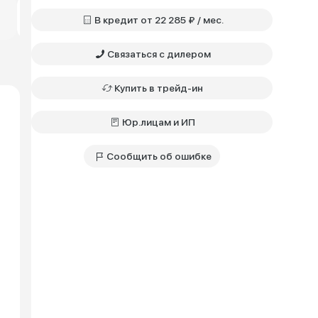
Практик • 1.6 • MT
Техно • 1.6 • CVT
Техно • 1.6 
Бензин • Передний
Бензин • Передний
Бензин • Пе
В кредит от 22 285 ₽ / мес.
1 089 600 ₽
1 369 600 ₽
1 602 000 ₽
Связаться с дилером
Купить в трейд-ин
Юр.лицам и ИП
Сообщить об ошибке