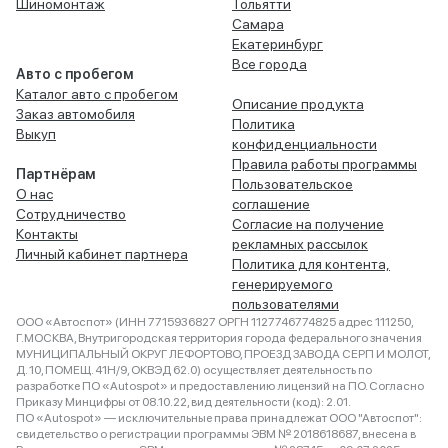
Шиномонтаж
Тольятти
Самара
Екатеринбург
Все города
Авто с пробегом
Каталог авто с пробегом
Описание продукта
Заказ автомобиля
Политика
Выкуп
конфиденциальности
Правила работы программы
Партнёрам
Пользовательское
О нас
соглашение
Сотрудничество
Согласие на получение
Контакты
рекламных рассылок
Личный кабинет партнера
Политика для контента,
генерируемого
пользователями
ООО «Автоспот» (ИНН 7715936827 ОРГН 1127746774825 адрес 111250,
Г.МОСКВА, Внутригородская территория города федерального значения
МУНИЦИПАЛЬНЫЙ ОКРУГ ЛЕФОРТОВО, ПРОЕЗД ЗАВОДА СЕРП И МОЛОТ,
Д. 10, ПОМЕЩ. 41Н/9, ОКВЭД 62.0) осуществляет деятельность по
разработке ПО «Autospot» и предоставлению лицензий на ПО. Согласно
Приказу Минцифры от 08.10.22, вид деятельности (код): 2.01.
ПО «Autospot» — исключительные права принадлежат ООО "Автоспот":
свидетельство о регистрации программы ЭВМ № 2018618687, внесена в