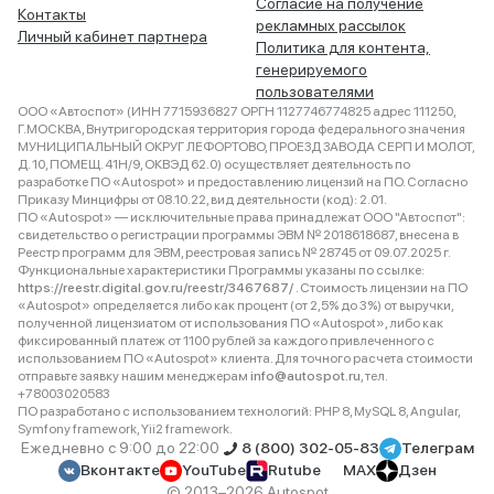
Согласие на получение
Контакты
рекламных рассылок
Личный кабинет партнера
Политика для контента,
генерируемого
пользователями
ООО «Автоспот» (ИНН 7715936827 ОРГН 1127746774825 адрес 111250,
Г.МОСКВА, Внутригородская территория города федерального значения
МУНИЦИПАЛЬНЫЙ ОКРУГ ЛЕФОРТОВО, ПРОЕЗД ЗАВОДА СЕРП И МОЛОТ,
Д. 10, ПОМЕЩ. 41Н/9, ОКВЭД 62.0) осуществляет деятельность по
разработке ПО «Autospot» и предоставлению лицензий на ПО. Согласно
Приказу Минцифры от 08.10.22, вид деятельности (код): 2.01.
ПО «Autospot» — исключительные права принадлежат ООО "Автоспот":
свидетельство о регистрации программы ЭВМ № 2018618687, внесена в
Реестр программ для ЭВМ, реестровая запись № 28745 от 09.07.2025 г.
Функциональные характеристики Программы указаны по ссылке:
https://reestr.digital.gov.ru/reestr/3467687/
. Стоимость лицензии на ПО
«Autospot» определяется либо как процент (от 2,5% до 3%) от выручки,
полученной лицензиатом от использования ПО «Autospot», либо как
фиксированный платеж от 1100 рублей за каждого привлеченного с
использованием ПО «Autospot» клиента. Для точного расчета стоимости
отправьте заявку нашим менеджерам
info@autospot.ru
, тел.
+78003020583
ПО разработано с использованием технологий: PHP 8, MySQL 8, Angular,
Symfony framework, Yii2 framework.
Ежедневно с 9:00 до 22:00
8 (800) 302-05-83
Телеграм
Вконтакте
YouTube
Rutube
MAX
Дзен
© 2013–2026 Autospot