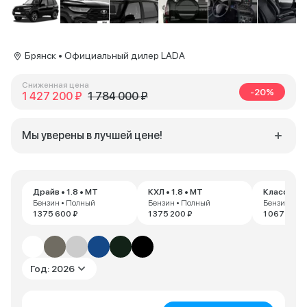
Брянск • Официальный дилер LADA
Сниженная цена
-20%
1 427 200 ₽
1 784 000 ₽
Мы уверены в лучшей цене!
Драйв • 1.8 • MT
КХЛ • 1.8 • MT
Классик • 
Бензин • Полный
Бензин • Полный
Бензин • П
1 375 600 ₽
1 375 200 ₽
1 067 600 
Год: 2026