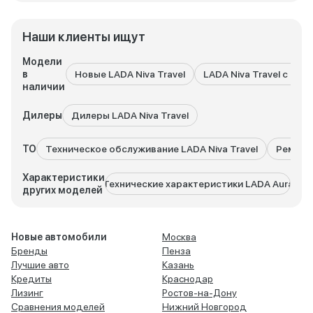
Наши клиенты ищут
Модели
в
Новые LADA Niva Travel
LADA Niva Travel с про
наличии
Дилеры
Дилеры LADA Niva Travel
ТО
Техническое обслуживание LADA Niva Travel
Ремонт 
Характеристики
Технические характеристики LADA Aura
Техни
других моделей
Новые автомобили
Москва
Бренды
Пенза
Лучшие авто
Казань
Кредиты
Краснодар
Лизинг
Ростов-на-Дону
Сравнения моделей
Нижний Новгород