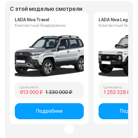
С этой моделью смотрели
LADA Niva Travel
LADA Niva Legend 
Компактный Внедорожник
Компактный Внедо
Цена авто
Цена авто
913 000 ₽
1 330 000 ₽
1 253 328 ₽
1 
Подробнее
Подроб