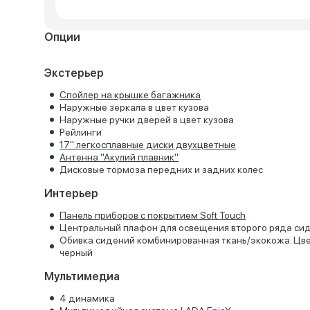
Опции
Экстерьер
Спойлер на крышке багажника
Наружные зеркала в цвет кузова
Наружные ручки дверей в цвет кузова
Рейлинги
17'' легкосплавные диски двухцветные
Антенна "Акулий плавник"
Дисковые тормоза передних и задних колес
Интерьер
Панель приборов с покрытием Soft Touch
Центральный плафон для освещения второго ряда си
Обивка сидений комбинированная ткань/экокожа. Цв
черный
Мультимедиа
4 динамика