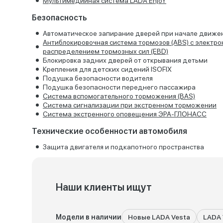
Мультимедийная система LADA EnjoY
Безопасность
Автоматическое запирание дверей при начале движе
Антиблокировочная система тормозов (ABS) с электр
распределением тормозных сил (EBD)
Блокировка задних дверей от открывания детьми
Крепления для детских сидений ISOFIX
Подушка безопасности водителя
Подушка безопасности переднего пассажира
Система вспомогательного торможения (BAS)
Система сигнализации при экстренном торможении
Система экстренного оповещения ЭРА-ГЛОНАСС
Технические особенности автомобиля
Защита двигателя и подкапотного пространства
Наши клиенты ищут
Модели в наличии
Новые LADA Vesta
LADA 