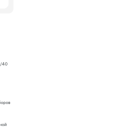
0/40
боров
чной