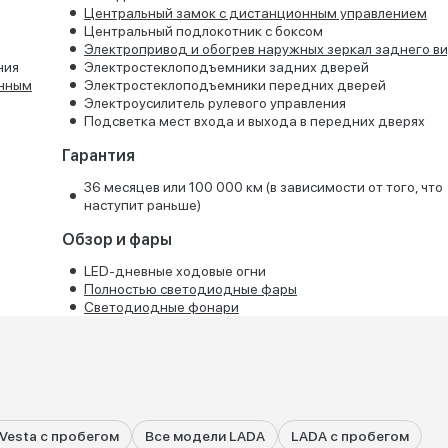
Центральный замок с дистанционным управлением
Центральный подлокотник с боксом
Электропривод и обогрев наружных зеркал заднего в
ния
Электростеклоподъемники задних дверей
онным
Электростеклоподъемники передних дверей
Электроусилитель рулевого управления
Подсветка мест входа и выхода в передних дверях
Гарантия
36 месяцев или 100 000 км (в зависимости от того, что
наступит раньше)
Обзор и фары
LED-дневные ходовые огни
Полностью светодиодные фары
Светодиодные фонари
Vesta с пробегом
Все модели LADA
LADA с пробегом