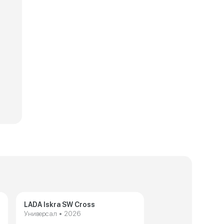
ческие характеристики LADA Granta Sport
Технические харак
LADA Iskra SW Cross
Универсал • 2026