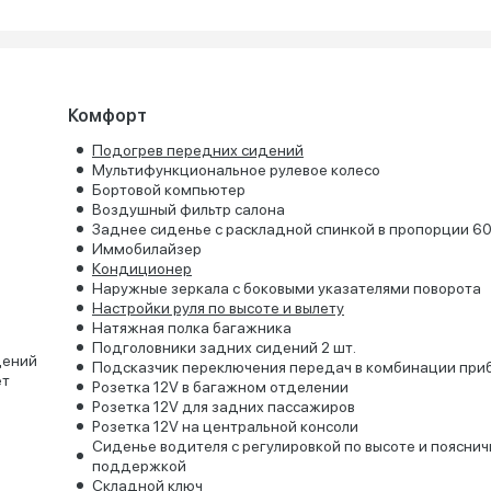
Комфорт
Подогрев передних сидений
Мультифункциональное рулевое колесо
Бортовой компьютер
Воздушный фильтр салона
Заднее сиденье с раскладной спинкой в пропорции 6
Иммобилайзер
Кондиционер
Наружные зеркала с боковыми указателями поворота
Настройки руля по высоте и вылету
Натяжная полка багажника
Подголовники задних сидений 2 шт.
дений
Подсказчик переключения передач в комбинации при
ет
Розетка 12V в багажном отделении
Розетка 12V для задних пассажиров
Розетка 12V на центральной консоли
Сиденье водителя с регулировкой по высоте и поясни
поддержкой
Складной ключ