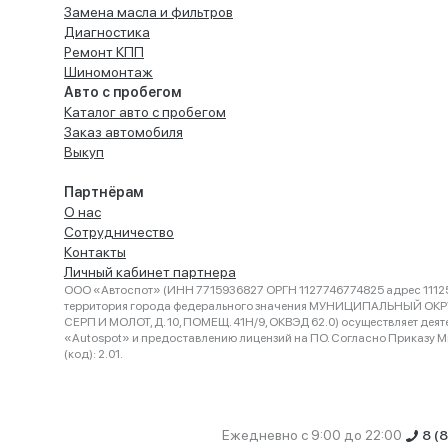
Замена масла и фильтров
Диагностика
Ремонт КПП
Шиномонтаж
Авто с пробегом
Каталог авто с пробегом
Заказ автомобиля
Выкуп
Партнёрам
О нас
Сотрудничество
Контакты
Личный кабинет партнера
ООО «Автоспот» (ИНН 7715936827 ОРГН 1127746774825 адрес 11125
территория города федерального значения МУНИЦИПАЛЬНЫЙ ОК
СЕРП И МОЛОТ, Д. 10, ПОМЕЩ. 41Н/9, ОКВЭД 62.0) осуществляет деят
«Autospot» и предоставлению лицензий на ПО. Согласно Приказу Ми
(код): 2.01.
Ежедневно с 9:00 до 22:00
8 (