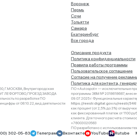
Воронеж
Пермь
Сочи
Тольятти
Самара
Екатеринбург
Все города
Описание продукта
Политика конфиденциальности
Правила работы программы
Пользовательское соглашение
Согласие на получение рекламн
Политика для контента, генери
0, Г.МОСКВА, Внутригородская
ПО «Autospot» — исключительные пра
РУГ ЛЕФОРТОВО, ПРОЕЗД ЗАВОДА
программы ЭВМ № 2018618687, внесена
ельность по разработке ПО
09.07.2025 г. Функциональные характ
нцифры от 08.10.22, вид деятельности
https://reestr.digital.gov.ru/reestr/3
как процент (от 2,5% до 3%) от выруч
как фиксированный платеж от 1100 ру
клиента. Для точного расчета стоимо
+78003020583
ПО разработано с использованием техно
800) 302-05-83
Телеграм
Вконтакте
YouTube
Rutube