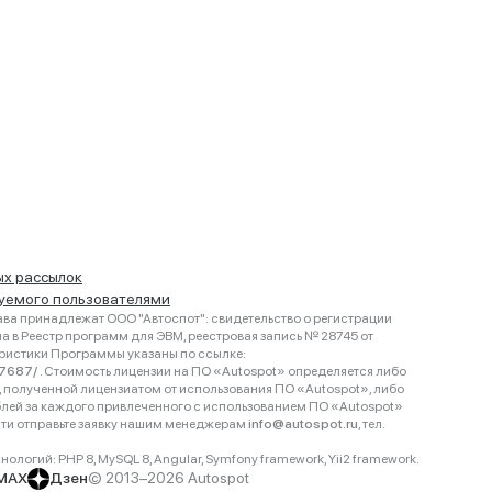
ых рассылок
руемого пользователями
ва принадлежат ООО "Автоспот": свидетельство о регистрации
 в Реестр программ для ЭВМ, реестровая запись № 28745 от
еристики Программы указаны по ссылке:
467687/
. Стоимость лицензии на ПО «Autospot» определяется либо
ки, полученной лицензиатом от использования ПО «Autospot», либо
блей за каждого привлеченного с использованием ПО «Autospot»
сти отправьте заявку нашим менеджерам
info@autospot.ru
, тел.
логий: PHP 8, MySQL 8, Angular, Symfony framework, Yii2 framework.
MAX
Дзен
© 2013–2026 Autospot