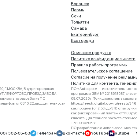
Воронеж
Пермь
Сочи
Тольятти
Самара
Екатеринбург
Все города
Описание продукта
Политика конфиденциальности
Правила работы программы
Пользовательское соглашение
Согласие на получение рекламн
Политика для контента, генери
0, Г.МОСКВА, Внутригородская
ПО «Autospot» — исключительные пра
РУГ ЛЕФОРТОВО, ПРОЕЗД ЗАВОДА
программы ЭВМ № 2018618687, внесена
ельность по разработке ПО
09.07.2025 г. Функциональные характ
нцифры от 08.10.22, вид деятельности
https://reestr.digital.gov.ru/reestr/3
как процент (от 2,5% до 3%) от выруч
как фиксированный платеж от 1100 ру
клиента. Для точного расчета стоимо
+78003020583
ПО разработано с использованием техно
800) 302-05-83
Телеграм
Вконтакте
YouTube
Rutube