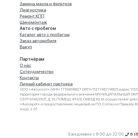
Замена масла и фильтров
Диагностика
Ремонт КПП
Шиномонтаж
Авто с пробегом
Каталог авто с пробегом
Заказ автомобиля
Выкуп
Партнёрам
О нас
Сотрудничество
Контакты
Личный кабинет партнера
ООО «Автоспот» (ИНН 7715936827 ОРГН 1127746774825 адрес 11125
территория города федерального значения МУНИЦИПАЛЬНЫЙ ОК
СЕРП И МОЛОТ, Д. 10, ПОМЕЩ. 41Н/9, ОКВЭД 62.0) осуществляет деят
«Autospot» и предоставлению лицензий на ПО. Согласно Приказу Ми
(код): 2.01.
Ежедневно с 9:00 до 22:00
8 (