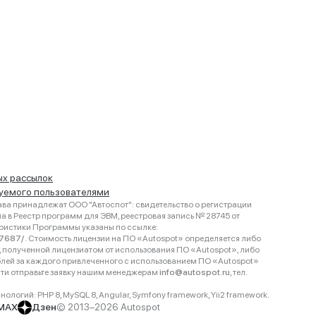
ых рассылок
руемого пользователями
ва принадлежат ООО "Автоспот": свидетельство о регистрации
 в Реестр программ для ЭВМ, реестровая запись № 28745 от
еристики Программы указаны по ссылке:
467687/
. Стоимость лицензии на ПО «Autospot» определяется либо
ки, полученной лицензиатом от использования ПО «Autospot», либо
блей за каждого привлеченного с использованием ПО «Autospot»
сти отправьте заявку нашим менеджерам
info@autospot.ru
, тел.
логий: PHP 8, MySQL 8, Angular, Symfony framework, Yii2 framework.
MAX
Дзен
© 2013–2026 Autospot