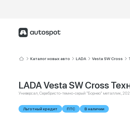
Каталог новых авто
LADA
Vesta SW Cross
LADA Vesta SW Cross Тех
Универсал, Серебристо-темно-серый "Борнео" металлик, 20
Льготный кредит
ПТС
В наличии