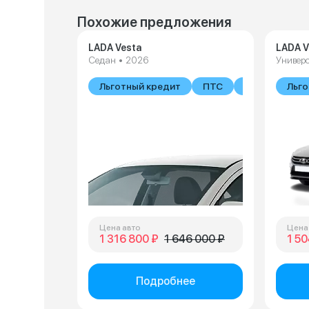
Похожие предложения
LADA Vesta
LADA V
Седан • 2026
Универ
Льготный кредит
ПТС
В наличии
Льго
Цена авто
Цена
1 316 800 ₽
1 646 000 ₽
1 50
Подробнее