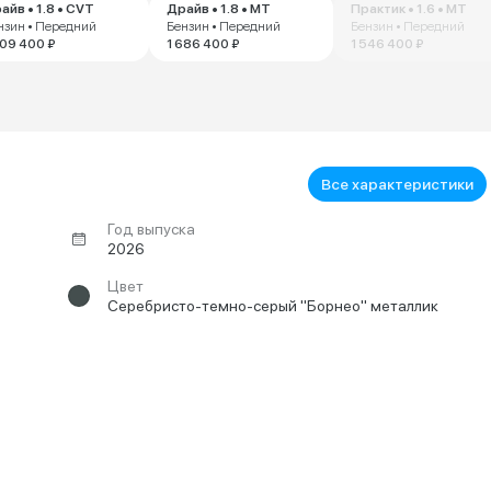
айв • 1.8 • CVT
Драйв • 1.8 • MT
Практик • 1.6 • MT
нзин • Передний
Бензин • Передний
Бензин • Передний
609 400 ₽
1 686 400 ₽
1 546 400 ₽
Все характеристики
Год выпуска
2026
Цвет
Серебристо-темно-серый "Борнео" металлик