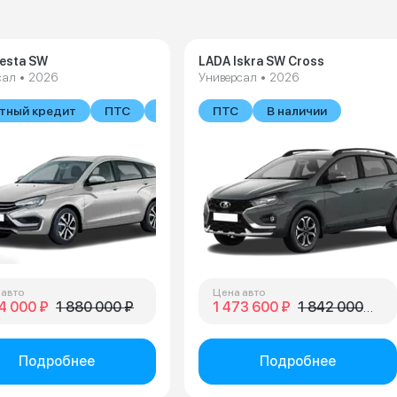
esta SW
LADA Iskra SW Cross
сал • 2026
Универсал • 2026
тный кредит
ПТС
В наличии
ПТС
В наличии
 авто
Цена авто
4 000 ₽
1 880 000 ₽
1 473 600 ₽
1 842 000 ₽
Подробнее
Подробнее