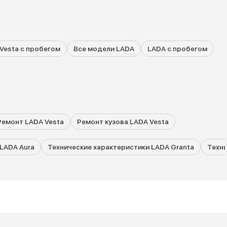
Vesta с пробегом
Все модели LADA
LADA с пробегом
Ремонт LADA Vesta
Ремонт кузова LADA Vesta
LADA Aura
Технические характеристики LADA Granta
Техни