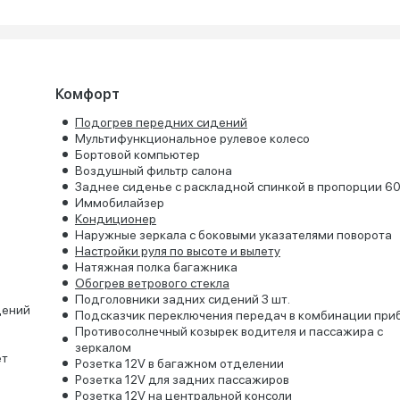
Комфорт
Подогрев передних сидений
Мультифункциональное рулевое колесо
Бортовой компьютер
Воздушный фильтр салона
Заднее сиденье с раскладной спинкой в пропорции 6
Иммобилайзер
Кондиционер
Наружные зеркала с боковыми указателями поворота
Настройки руля по высоте и вылету
Натяжная полка багажника
Обогрев ветрового стекла
Подголовники задних сидений 3 шт.
дений
Подсказчик переключения передач в комбинации при
Противосолнечный козырек водителя и пассажира с
зеркалом
ет
Розетка 12V в багажном отделении
Розетка 12V для задних пассажиров
Розетка 12V на центральной консоли