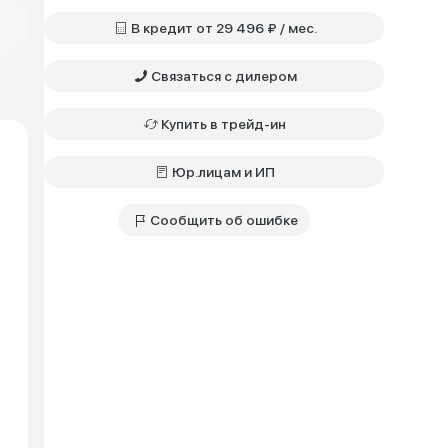
Практик • 1.6 • MT
Практик • 1.8 • CVT
Техно • 1.8 
Бензин • Передний
Бензин • Передний
Бензин • Пе
В кредит от 29 496 ₽ / мес.
1 471 400 ₽
1 524 400 ₽
1 812 800 ₽
Связаться с дилером
Купить в трейд-ин
Юр.лицам и ИП
Сообщить об ошибке