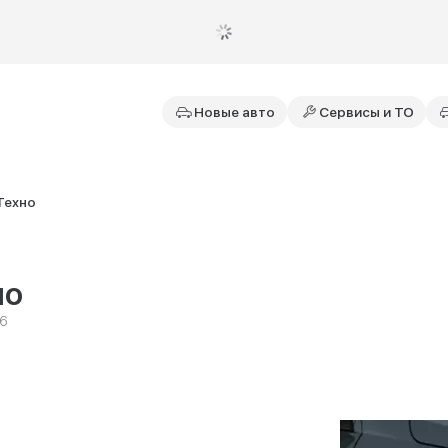
Новые авто
Сервисы и ТО
Техно
но
26