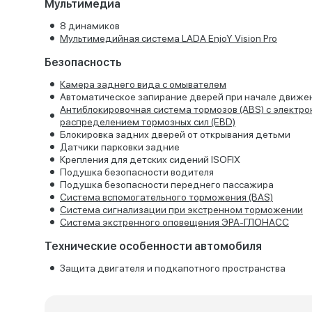
Мультимедиа
8 динамиков
Мультимедийная система LADA EnjoY Vision Pro
Безопасность
Камера заднего вида с омывателем
Автоматическое запирание дверей при начале движе
Антиблокировочная система тормозов (ABS) с электр
распределением тормозных сил (EBD)
Блокировка задних дверей от открывания детьми
Датчики парковки задние
Крепления для детских сидений ISOFIX
Подушка безопасности водителя
Подушка безопасности переднего пассажира
Система вспомогательного торможения (BAS)
Система сигнализации при экстренном торможении
Система экстренного оповещения ЭРА-ГЛОНАСС
Технические особенности автомобиля
Защита двигателя и подкапотного пространства