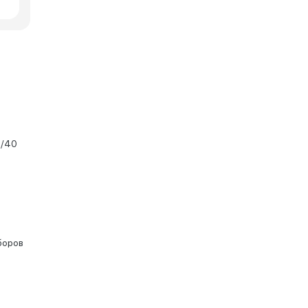
0/40
боров