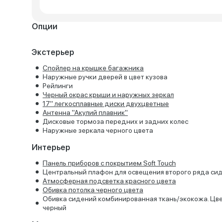
Опции
Экстерьер
Спойлер на крышке багажника
Наружные ручки дверей в цвет кузова
Рейлинги
Черный окрас крыши и наружных зеркал
17'' легкосплавные диски двухцветные
Антенна "Акулий плавник"
Дисковые тормоза передних и задних колес
Наружные зеркала черного цвета
Интерьер
Панель приборов с покрытием Soft Touch
Центральный плафон для освещения второго ряда си
Атмосферная подсветка красного цвета
Обивка потолка черного цвета
Обивка сидений комбинированная ткань/экокожа. Цв
черный