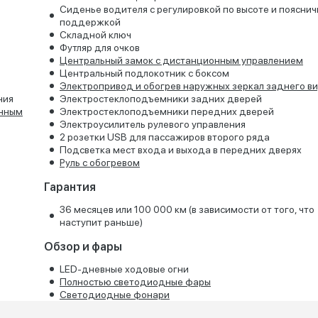
Сиденье водителя с регулировкой по высоте и поясни
поддержкой
Складной ключ
Футляр для очков
Центральный замок с дистанционным управлением
Центральный подлокотник с боксом
Электропривод и обогрев наружных зеркал заднего в
ния
Электростеклоподъемники задних дверей
онным
Электростеклоподъемники передних дверей
Электроусилитель рулевого управления
2 розетки USB для пассажиров второго ряда
Подсветка мест входа и выхода в передних дверях
Руль с обогревом
Гарантия
36 месяцев или 100 000 км (в зависимости от того, что
наступит раньше)
Обзор и фары
LED-дневные ходовые огни
Полностью светодиодные фары
Светодиодные фонари