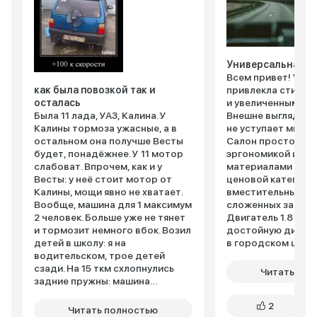
Универсальная
Всем привет! Vest
как была повозкой так и
привлекла стильн
осталась
и увеличенным кл
Была 11 лада, УАЗ, Калина. У
Внешне выглядит 
Калины тормоза ужасные, а в
не уступает многи
остальном она получше Весты
Салон просторный
будет, понадёжнее. У 11 мотор
эргономикой и ка
слабоват. Впрочем, как и у
материалами для 
Весты: у неё стоит мотор от
ценовой категории
Калины, мощи явно не хватает.
вместительный, о
Вообще, машина для 1 максимум
сложенных задних
2 человек. Больше уже не тянет
Двигатель 1.8 обе
и тормозит немного вбок. Возил
достойную динами
детей в школу: я на
в городском цикл
водительском, трое детей
настроена комфор
сзади. На 15 ткм схлопнулись
неровности отра
Читать пол
задние пружны: машина
хорошо. Увеличен
просела, любая кочка - удар в
позволяет уверен
2
отбойник. Заменил, поделился в
чувствовать себя 
Читать полностью