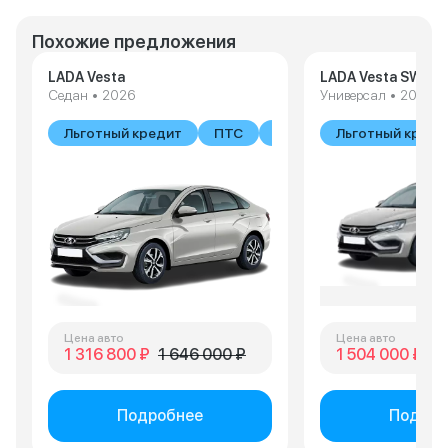
Похожие предложения
LADA Vesta
LADA Vesta SW
Седан • 2026
Универсал • 2026
Льготный кредит
ПТС
В наличии
Льготный креди
Цена авто
Цена авто
1 316 800 ₽
1 646 000 ₽
1 504 000 ₽
1 
Подробнее
Подроб