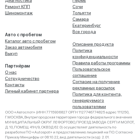
Диагностика
Пермь
Ремонт КПП
Сочи
Шиномонтаж
Тольятти
Самара
Екатеринбург
Все города
Авто с пробегом
Каталог авто с пробегом
Описание продукта
Заказ автомобиля
Политика
Выкуп
конфиденциальности
Правила работы программы
Партнёрам
Пользовательское
О нас
соглашение
Сотрудничество
Согласие на получение
Контакты
рекламных рассылок
Личный кабинет партнера
Политика для контента,
генерируемого
пользователями
ООО «Автоспот» (ИНН 7715936827 ОРГН 1127746774825 адрес 111250,
Г.МОСКВА, Внутригородская территория города федерального значения
МУНИЦИПАЛЬНЫЙ ОКРУГ ЛЕФОРТОВО, ПРОЕЗД ЗАВОДА СЕРП И МОЛОТ,
Д. 10, ПОМЕЩ. 41Н/9, ОКВЭД 62.0) осуществляет деятельность по
разработке ПО «Autospot» и предоставлению лицензий на ПО. Согласно
Приказу Минцифры от 08.10.22, вид деятельности (код): 2.01.