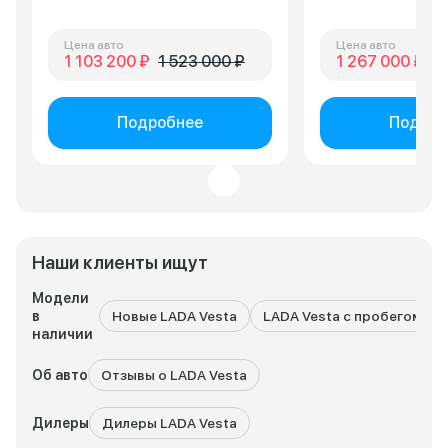
Цена авто
Цена авто
1 103 200 ₽
1 523 000 ₽
1 267 000 ₽
1 
Подробнее
Подроб
Наши клиенты ищут
Модели
в
Новые LADA Vesta
LADA Vesta с пробегом
наличии
Об авто
Отзывы о LADA Vesta
Дилеры
Дилеры LADA Vesta