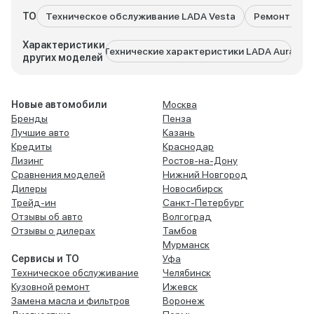
ТО
Техническое обслуживание LADA Vesta
Ремонт LADA
Характеристики
Технические характеристики LADA Aura
Техни
других моделей
Новые автомобили
Москва
Бренды
Пенза
Лучшие авто
Казань
Кредиты
Краснодар
Лизинг
Ростов-на-Дону
Сравнения моделей
Нижний Новгород
Дилеры
Новосибирск
Трейд-ин
Санкт-Петербург
Отзывы об авто
Волгоград
Отзывы о дилерах
Тамбов
Мурманск
Сервисы и ТО
Уфа
Техническое обслуживание
Челябинск
Кузовной ремонт
Ижевск
Замена масла и фильтров
Воронеж