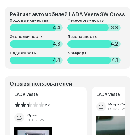
Рейтинг автомобилей LADA Vesta SW Cross
Ходовые качества
Технологичность
4.4
3.9
Экономичность
Безопасность
4.3
4.2
Надежность
Комфорт
4.4
4.1
Отзывы пользователей
LADA Vesta
LADA Vesta
Игорь Савель
2.3
09.07.2025
Юрий
31.03.2026