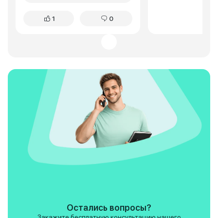
соцсетях. Народ пишет, что
и легком бездорож
обычная проблема, ставят
смешанном цикле 
1
0
пружины от Рено и горя не
литров. За время 
знают. То есть я купил новую
никаких серьезны
машину и через полтора года
возникало.
меняю часть подвески. На
новой машине, примерно до 10
ткм при движении задним
ходом раздаётся дикий вой,
народ называет "крик
беременной касатки". Это
конструктивный дефект, не
лечится. На 20 ткм полетели
тормозные колодки и диски,
замена за свои деньги. На
УАЗике легко ездил по 800 км,
без проблем. Тут же сидишь
буквой ЗЮ и уже через 200 км
спина начинает болеть.
Следующая машина будет
однозначно что угодно, но не
эта поделка.
Остались вопросы?
Закажите бесплатную консультацию нашего