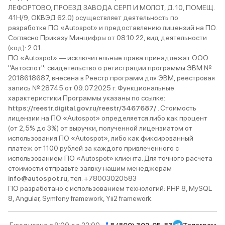
ЛЕФОРТОВО, ПРОЕЗД ЗАВОДА СЕРП И МОЛОТ, Д. 10, ПОМЕЩ.
41Н/9, ОКВЭД 62.0) осуществляет деятельность по
разработке ПО «Autospot» и предоставлению лицензий на ПО.
Согласно Приказу Минцифры от 08.10.22, вид деятельности
(код): 2.01.
ПО «Autospot» — исключительные права принадлежат ООО
"Автоспот": свидетельство о регистрации программы ЭВМ №
2018618687, внесена в Реестр программ для ЭВМ, реестровая
запись № 28745 от 09.07.2025 г. Функциональные
характеристики Программы указаны по ссылке:
https://reestr.digital.gov.ru/reestr/3467687/
. Стоимость
лицензии на ПО «Autospot» определяется либо как процент
(от 2,5% до 3%) от выручки, полученной лицензиатом от
использования ПО «Autospot», либо как фиксированный
платеж от 1100 рублей за каждого привлеченного с
использованием ПО «Autospot» клиента. Для точного расчета
стоимости отправьте заявку нашим менеджерам
info@autospot.ru
, тел. +78003020583
ПО разработано с использованием технологий: PHP 8, MySQL
8, Angular, Symfony framework, Yii2 framework.