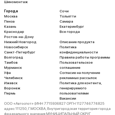
Шиномонтаж
Города
Сочи
Москва
Тольятти
Пенза
Самара
Казань
Екатеринбург
Краснодар
Все города
Ростов-на-Дону
Нижний Новгород
Описание продукта
Новосибирск
Политика
Санкт-Петербург
конфиденциальности
Волгоград
Правила работы программы
Тамбов
Пользовательское
Мурманск
соглашение
Уфа
Согласие на получение
Челябинск
рекламных рассылок
Ижевск
Политика для контента,
Воронеж
генерируемого
Пермь
пользователями
Вакансии
ООО «Автоспот» (ИНН 7715936827 ОРГН 1127746774825
адрес 111250, Г.МОСКВА, Внутригородская территория города
федерального значения МУНИЦИПАЛЬНЫЙ ОКРУГ