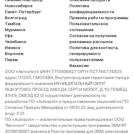
Новосибирск
Политика
Санкт-Петербург
конфиденциальности
Волгоград
Правила работы программы
Тамбов
Пользовательское
Мурманск
соглашение
Уфа
Согласие на получение
Челябинск
рекламных рассылок
Ижевск
Политика для контента,
Воронеж
генерируемого
Пермь
пользователями
Вакансии
ООО «Автоспот» (ИНН 7715936827 ОРГН 1127746774825
адрес 111250, Г.МОСКВА, Внутригородская территория города
федерального значения МУНИЦИПАЛЬНЫЙ ОКРУГ
ЛЕФОРТОВО, ПРОЕЗД ЗАВОДА СЕРП И МОЛОТ, Д. 10, ПОМЕЩ.
41Н/9, ОКВЭД 62.0) осуществляет деятельность по
разработке ПО «Autospot» и предоставлению лицензий на ПО.
Согласно Приказу Минцифры от 08.10.22, вид деятельности
(код): 2.01.
ПО «Autospot» — исключительные права принадлежат ООО
"Автоспот": свидетельство о регистрации программы ЭВМ №
2018618687, внесена в Реестр программ для ЭВМ, реестровая