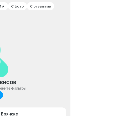
 4★
С фото
С отзывами
висов
мените фильтры
 Брянске