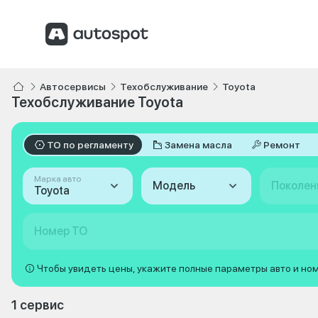
Автосервисы
Техобслуживание
Toyota
Техобслуживание Toyota
ТО по регламенту
Замена масла
Ремонт
Марка авто
Модель
Поколен
Toyota
Номер ТО
Чтобы увидеть цены, укажите полные параметры авто и но
1 сервис