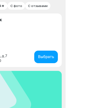
 4★
С фото
С отзывами
к
, д.7
Выбрать
0