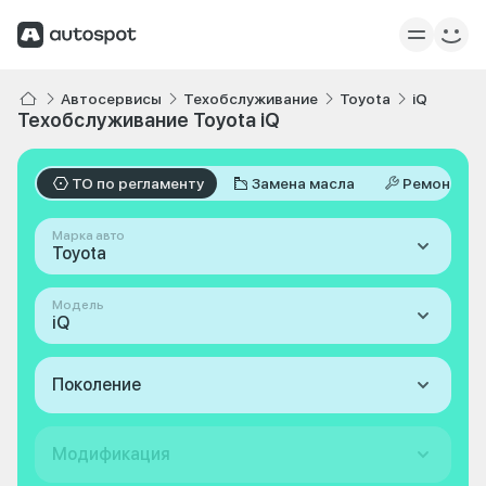
Автосервисы
Техобслуживание
Toyota
iQ
Техобслуживание Toyota iQ
ТО по регламенту
Замена масла
Ремонт
Марка авто
Toyota
Модель
iQ
Поколение
Модификация