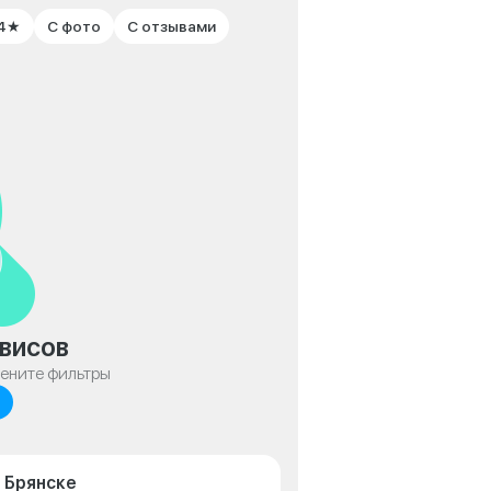
 4★
С фото
С отзывами
висов
мените фильтры
 Брянске