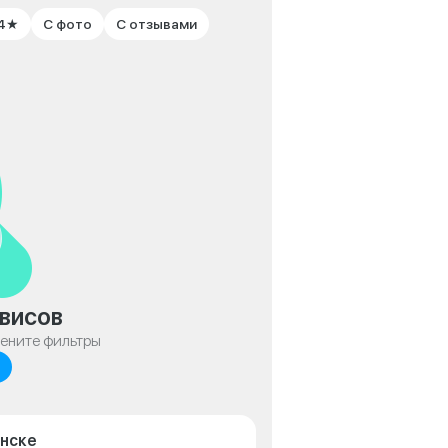
 4★
С фото
С отзывами
висов
мените фильтры
янске