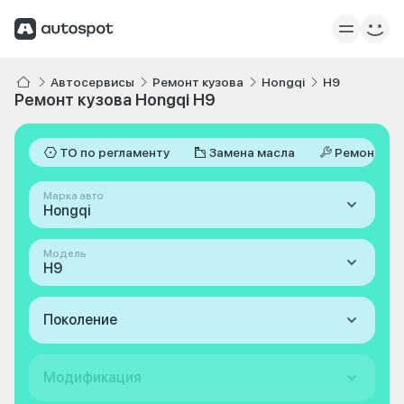
Автосервисы
Ремонт кузова
Hongqi
H9
Ремонт кузова Hongqi H9
ТО по регламенту
Замена масла
Ремонт
Марка авто
Hongqi
Модель
H9
Поколение
Модификация