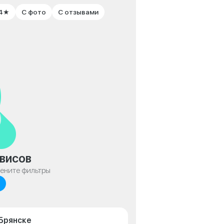
 4★
С фото
С отзывами
висов
мените фильтры
 Брянске