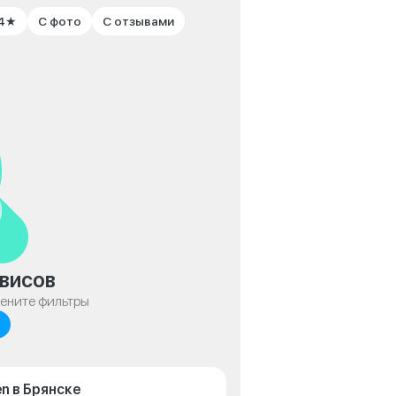
 4★
С фото
С отзывами
висов
мените фильтры
n в Брянске