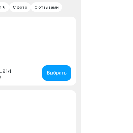
 4★
С фото
С отзывами
. 81/1
Выбрать
0