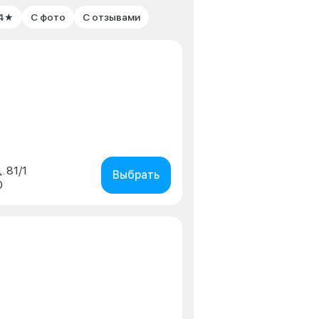
 4★
С фото
С отзывами
. 81/1
Выбрать
0