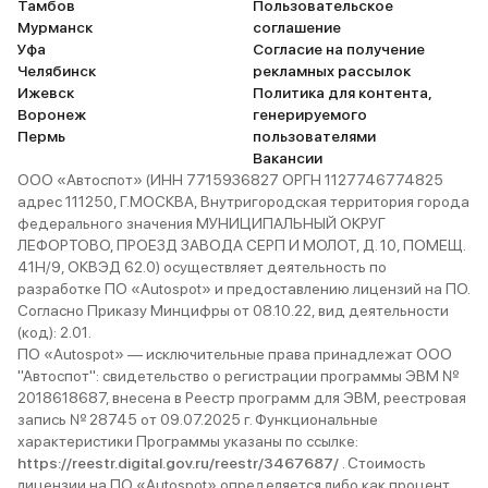
Тамбов
Пользовательское
Мурманск
соглашение
Уфа
Согласие на получение
Челябинск
рекламных рассылок
Ижевск
Политика для контента,
Воронеж
генерируемого
Пермь
пользователями
Вакансии
ООО «Автоспот» (ИНН 7715936827 ОРГН 1127746774825
адрес 111250, Г.МОСКВА, Внутригородская территория города
федерального значения МУНИЦИПАЛЬНЫЙ ОКРУГ
ЛЕФОРТОВО, ПРОЕЗД ЗАВОДА СЕРП И МОЛОТ, Д. 10, ПОМЕЩ.
41Н/9, ОКВЭД 62.0) осуществляет деятельность по
разработке ПО «Autospot» и предоставлению лицензий на ПО.
Согласно Приказу Минцифры от 08.10.22, вид деятельности
(код): 2.01.
ПО «Autospot» — исключительные права принадлежат ООО
"Автоспот": свидетельство о регистрации программы ЭВМ №
2018618687, внесена в Реестр программ для ЭВМ, реестровая
запись № 28745 от 09.07.2025 г. Функциональные
характеристики Программы указаны по ссылке:
https://reestr.digital.gov.ru/reestr/3467687/
. Стоимость
лицензии на ПО «Autospot» определяется либо как процент