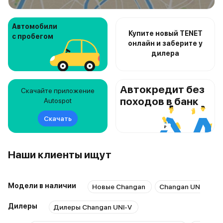
Автомобили
Купите новый TENET
с пробегом
онлайн и заберите у
дилера
Автокредит без
Скачайте приложение
походов в банк
Autospot
Скачать
Наши клиенты ищут
Модели в наличии
Новые Changan
Changan UNI-V с 
Дилеры
Дилеры Changan UNI-V