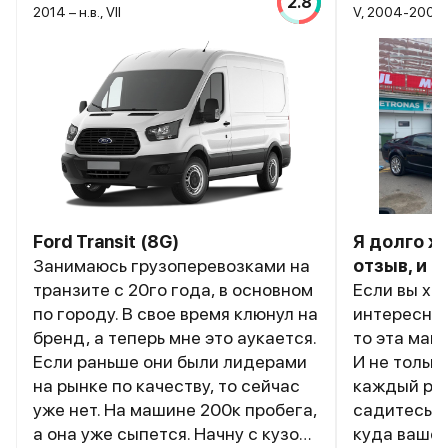
2.8
2014 – н.в., VII
V, 2004-2009
Ford Transit (8G)
Я долго ж
Занимаюсь грузоперевозками на
отзыв, и 
транзите с 20го года, в основном
Если вы хот
по городу. В свое время клюнул на
интересног
бренд, а теперь мне это аукается.
то эта маш
Если раньше они были лидерами
И не только
на рынке по качеству, то сейчас
каждый раз
уже нет. На машине 200к пробега,
садитесь, 
а она уже сыпется. Начну с кузова
куда вашей