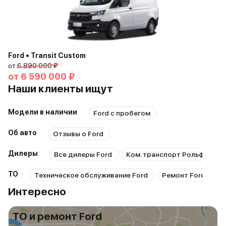
Ford • Transit Custom
от
6 890 000 ₽
от
6 590 000 ₽
Наши клиенты ищут
Модели в наличии
Ford с пробегом
Об авто
Отзывы о Ford
Дилеры
Все дилеры Ford
Ком. транспорт Рольф Химк
ТО
Техническое обслуживание Ford
Ремонт Ford
Р
Интересно
ТО и ремонт Ford