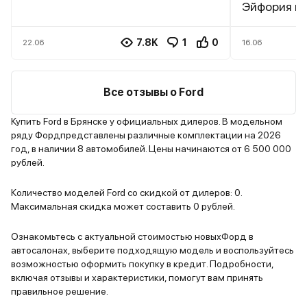
– красивый, пока не полезли
Эйфория не
рыжики. Не знаю на что грешить,
едете, то 
мб соль на дорогах, но скорее
пасмурных 
7.8K
1
0
22.06
16.06
всего ЛКП плохого качества, т.к
лица водит
не у меня одного такая проблема.
еду в пото
Далее топливная система – я 4
справа Мер
Все отзывы о Ford
раза менял форсунки, одна
не я смотрю
оригинальная стоит 12к. Чувствую
владельцы
Купить Ford в Брянске у официальных дилеров. В модельном
ряду Фордпредставлены различные комплектации на 2026
скоро снова полетят, а где их
бибик смот
год, в наличии 8 автомобилей. Цены начинаются от 6 500 000
брать я уже не знаю, с запчастями
недостатка
рублей.
сейчас дефицит. До санкций еще
какие детс
терпимо было, а теперь совсем
ребята, это
Количество моделей Ford со скидкой от дилеров: 0.
дорого ее обслуживать стало
этому быст
Максимальная скидка может составить 0 рублей.
говорю уже
лишний раз
Ознакомьтесь с актуальной стоимостью новыхФорд в
автосалонах, выберите подходящую модель и воспользуйтесь
довольно о
возможностью оформить покупку в кредит. Подробности,
не как S кл
включая отзывы и характеристики, помогут вам принять
давай уже,
правильное решение.
наглая скот