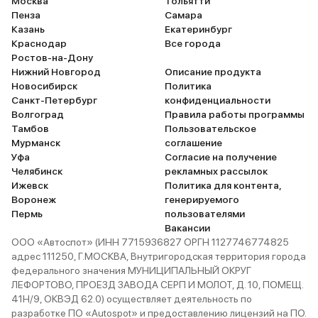
даже 2.0 к
Москва
Тольятти
Пенза
Самара
главное, не
Казань
Екатеринбург
взгляд, ма
Краснодар
Все города
тысяч. А э
Ростов-на-Дону
отбегать б
Нижний Новгород
Описание продукта
Комфорт п
Новосибирск
Политика
Санкт-Петербург
конфиденциальности
сделана шу
Волгоград
Правила работы программы
то всё оче
Тамбов
Пользовательское
Тормоза лу
Мурманск
соглашение
от Shelby, 
Уфа
Согласие на получение
очень удоб
Челябинск
рекламных рассылок
Ижевск
Политика для контента,
расстояния
Воронеж
генерируемого
Зимой езди
Пермь
пользователями
но просто а
Вакансии
то... Для 
ООО «Автоспот» (ИНН 7715936827 ОРГН 1127746774825
мостом, ру
адрес 111250, Г.МОСКВА, Внутригородская территория города
федерального значения МУНИЦИПАЛЬНЫЙ ОКРУГ
нужно потр
ЛЕФОРТОВО, ПРОЕЗД ЗАВОДА СЕРП И МОЛОТ, Д. 10, ПОМЕЩ.
понять авто
41Н/9, ОКВЭД 62.0) осуществляет деятельность по
полностью 
разработке ПО «Autospot» и предоставлению лицензий на ПО.