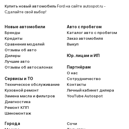
крутая тачк
Купить новый автомобиль
Ford на сайте autospot.ru -
конечно же
Сделайте свой выбор!
маленький 
тачек, есл
Новые автомобили
Авто с пробегом
девки буду
Бренды
Каталог авто с пробегом
Кредиты
Заказ автомобиля
внимание, з
Сравнения моделей
Выкуп
аудитория-
Отзывы об авто
Вау мам, с
Дилеры
Юр. лицам и ИП
Мустанг! (
Лучшие авто
слышать) Что касаемо запчастей
Отзывы об автосалонах
Партнёрам
О нас
и обслужив
Сервисы и ТО
Сотрудничество
мере в Мос
Техническое обслуживание
Контакты
нет. Стоим
Кузовной ремонт
Личный кабинет дилера
вполне аде
Замена масла и фильтров
YouTube Autospot
там особо 
Диагностика
Ремонт КПП
Двигатель 
Шиномонтаж
выносливый
объёма. Всё
Города
Сочи