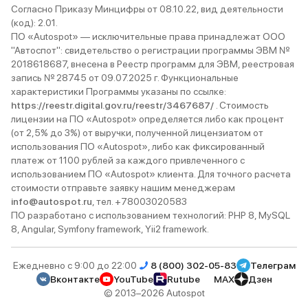
получится))
Согласно Приказу Минцифры от 08.10.22, вид деятельности
есть. Багажник на 320 литров, и
(код): 2.01.
ПО «Autospot» — исключительные права принадлежат ООО
для такого
"Автоспот": свидетельство о регистрации программы ЭВМ №
Клиренс то
2018618687, внесена в Реестр программ для ЭВМ, реестровая
думаю где-то 
запись № 28745 от 09.07.2025 г. Функциональные
61 литр бе
характеристики Программы указаны по ссылке:
92-й, но лу
https://reestr.digital.gov.ru/reestr/3467687/
. Стоимость
лицензии на ПО «Autospot» определяется либо как процент
веселее, д
(от 2,5% до 3%) от выручки, полученной лицензиатом от
желать луч
использования ПО «Autospot», либо как фиксированный
это V6, как
платеж от 1100 рублей за каждого привлеченного с
ребята зая
использованием ПО «Autospot» клиента. Для точного расчета
стиля езды
стоимости отправьте заявку нашим менеджерам
info@autospot.ru
, тел. +78003020583
проблем не
ПО разработано с использованием технологий: PHP 8, MySQL
шипованная
8, Angular, Symfony framework, Yii2 framework.
рву, не гон
хотите имен
Ежедневно с 9:00 до 22:00
8 (800) 302-05-83
Телеграм
За 1.5 год
Вконтакте
YouTube
Rutube
MAX
Дзен
мною км. т
© 2013–2026 Autospot
эмоции! Ди