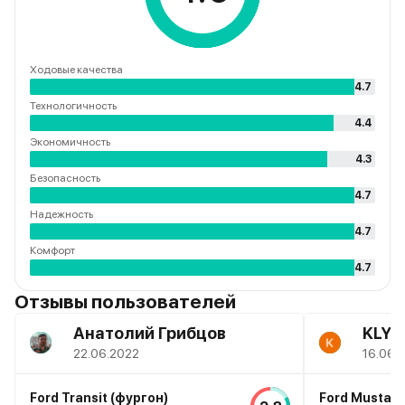
Ходовые качества
4.7
Технологичность
4.4
Экономичность
4.3
Безопасность
4.7
Надежность
4.7
Комфорт
4.7
Отзывы пользователей
Анатолий Грибцов
KLYC
22.06.2022
16.06.
Ford Transit (фургон)
Ford Mustan