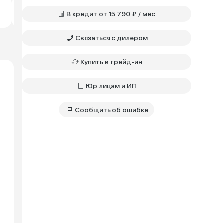
Практик • 1.6 • MT
Бензин • Передний
В кредит от 15 790 ₽ / мес.
994 400 ₽
Связаться с дилером
Купить в трейд-ин
Юр.лицам и ИП
Сообщить об ошибке