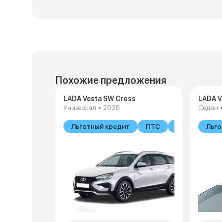
Похожие предложения
LADA Vesta SW Cross
LADA V
Универсал • 2026
Седан 
Льготный кредит
ПТС
В наличии
Льго