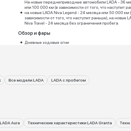
На новые переднеприводные автомобили LADA - 36 м
или 100 000 км (в зависимости от того, что наступит ра
на новые LADA Niva Legend - 24 месяца или 50 000 км 
зависимости от того, что наступит раньше), на новые 
Niva Travel - 24 месяца без ограничения пробега.
Обзор и фары
Дневные ходовые огни
к
Все модели LADA
LADA с пробегом
LADA Aura
Технические характеристики LADA Granta
Техни