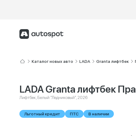
Каталог новых авто
LADA
Granta лифтбек
LADA Granta лифтбек Пр
Лифтбек, Белый "Ледниковый", 2026
Льготный кредит
ПТС
В наличии