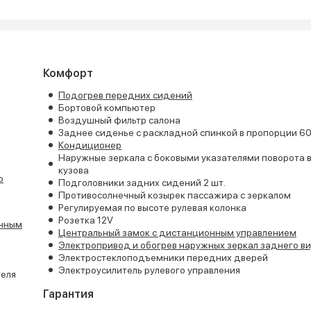
Комфорт
Подогрев передних сидений
Бортовой компьютер
Воздушный фильтр салона
Заднее сиденье с раскладной спинкой в пропорции 6
Кондиционер
Наружные зеркала с боковыми указателями поворота в
кузова
о
Подголовники задних сидений 2 шт.
Противосолнечный козырек пассажира с зеркалом
Регулируемая по высоте рулевая колонка
Розетка 12V
онным
Центральный замок с дистанционным управлением
Электропривод и обогрев наружных зеркал заднего в
Электростеклоподъемники передних дверей
Электроусилитель рулевого управления
теля
Гарантия