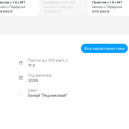
ассик • 1.6 • MT
Комфорт • 1.6 • MT
Практик • 1.6 • MT
нзин • Передний
Бензин • Передний
Бензин • Передний
9 600 ₽
900 800 ₽
970 400 ₽
Все характеристики
Разгон до 100 км/ч, с
11.3
Год выпуска
2026
Цвет
Белый "Ледниковый"