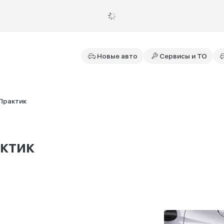
Новые авто
Сервисы и ТО
Практик
актик