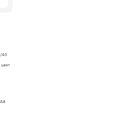
0/40
 цвет
ида