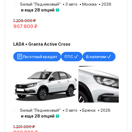
Белый "Ледниковый"
3 авто
Москва
2026
и еще 28 опций
1 205 000 ₽
907 800 ₽
LADA • Granta Active Cross
Льготный кредит
ПТС
В наличии
Белый "Ледниковый"
3 авто
Брянск
2026
и еще 28 опций
1 201 000 ₽