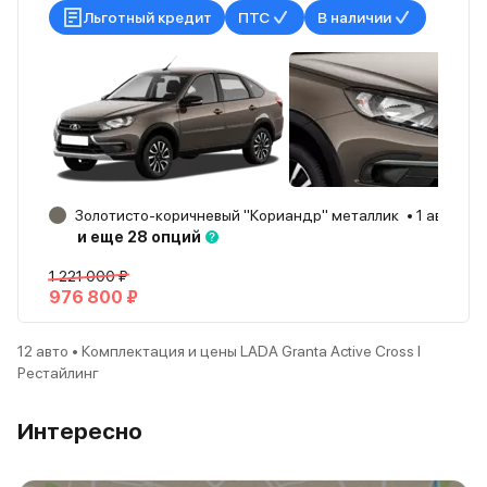
Льготный кредит
ПТС
В наличии
Золотисто-коричневый "Кориандр" металлик
1 авто
Б
и еще 28 опций
1 221 000 ₽
976 800 ₽
12 авто • Комплектация и цены LADA Granta Active Cross I
Рестайлинг
Интересно