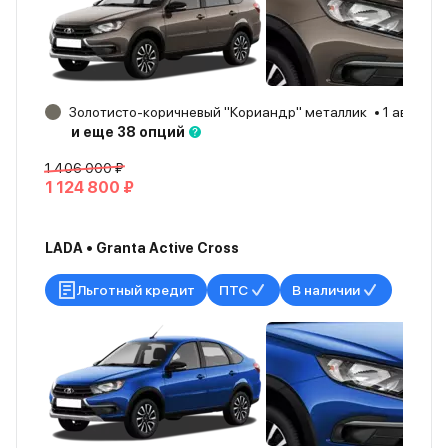
Золотисто-коричневый "Кориандр" металлик
1 авто
Б
и еще 38 опций
1 406 000 ₽
1 124 800 ₽
LADA • Granta Active Cross
Льготный кредит
ПТС
В наличии