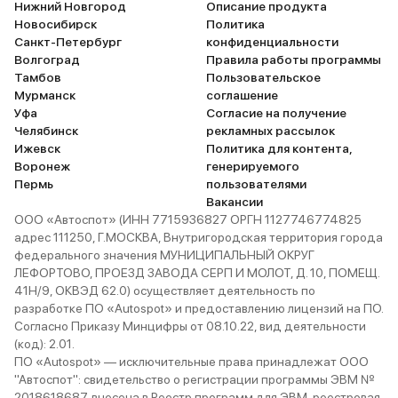
Нижний Новгород
Описание продукта
Новосибирск
Политика
Санкт-Петербург
конфиденциальности
Волгоград
Правила работы программы
Тамбов
Пользовательское
Мурманск
соглашение
Уфа
Согласие на получение
Челябинск
рекламных рассылок
Ижевск
Политика для контента,
Воронеж
генерируемого
Пермь
пользователями
Вакансии
ООО «Автоспот» (ИНН 7715936827 ОРГН 1127746774825
адрес 111250, Г.МОСКВА, Внутригородская территория города
федерального значения МУНИЦИПАЛЬНЫЙ ОКРУГ
ЛЕФОРТОВО, ПРОЕЗД ЗАВОДА СЕРП И МОЛОТ, Д. 10, ПОМЕЩ.
41Н/9, ОКВЭД 62.0) осуществляет деятельность по
разработке ПО «Autospot» и предоставлению лицензий на ПО.
Согласно Приказу Минцифры от 08.10.22, вид деятельности
(код): 2.01.
ПО «Autospot» — исключительные права принадлежат ООО
"Автоспот": свидетельство о регистрации программы ЭВМ №
2018618687, внесена в Реестр программ для ЭВМ, реестровая