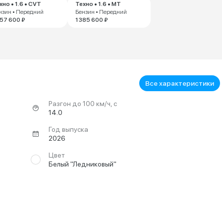
хно • 1.6 • CVT
Техно • 1.6 • MT
нзин • Передний
Бензин • Передний
457 600 ₽
1 385 600 ₽
Все характеристики
Разгон до 100 км/ч, с
14.0
Год выпуска
2026
Цвет
Белый "Ледниковый"