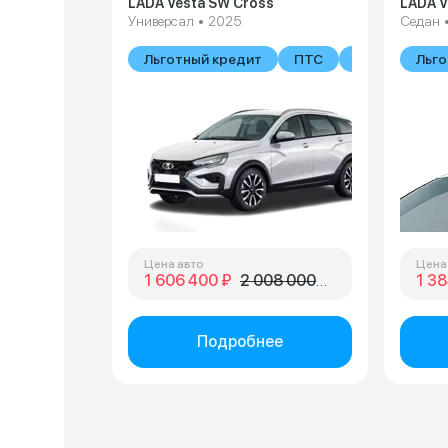
LADA Vesta SW Cross
LADA V
Универсал • 2025
Седан 
Льготный кредит
ПТС
В наличии
Льго
Цена авто
Цена
1 606 400 ₽
2 008 000 ₽
1 38
Подробнее