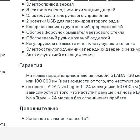
Электропривод зеркал
Электростеклоподъемники задних дверей
Электроусилитель рулевого управления
2 розетки USB для пассажиров второго ряда
Ковер багажника двустронний прорезинновый
Обогрев форсунок омывателя ветрового стекла
Обогреваемый руль с кожаной отделкой
Регулируемая по высоте и по вылету рулевая колонка
Электростеклоподъемники передних дверей с режим
при
Авто и функцией от защемления
Гарантия
ира
На новые переднеприводные автомобили LADA - 36 м
или 100 000 км (в зависимости от того, что наступит ра
на новые LADA Niva Legend - 24 месяца или 50 000 км 
зависимости от того, что наступит раньше), на новые 
Niva Travel - 24 месяца без ограничения пробега.
Дополнительно
Запасное стальное колесо 15"
ота