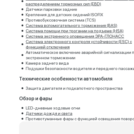
распределением тормозных сил (EBD)
Датчики парковки задние
Крепления для детских сидений ISOFIX
Противобуксовочная система (TCS)
Система вспомогательного торможения (BAS)
Система помощи при трогании на подъеме (HSА)
Система экстренного оповещения ЭРА-ГЛОНАСС
Система электронного контроля устойчивости (ESC) с
функцией отключения
Автоматическое включение аварийной сигнализации 
экстренном торможении
Камера заднего вида
Подушки безопасности водителя и переднего пассаж
Технические особенности автомобиля
Защита двигателя и подкапотного пространства
Обзор и фары
LED-дневные ходовые огни
Датчики дождя и света
Противотуманные фары с функцией освещения повор