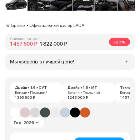
Брянск • Официальный дилер LADA
Сниженная цена
-20%
1 457 600 ₽
1 822 000 ₽
Мы уверены в лучшей цене!
Драйв • 1.6 • CVT
Драйв • 1.6 • MT
Техно • 1.
Бензин • Передний
Бензин • Передний
Бензин • П
1 393 600 ₽
1 248 000 ₽
1 457 600 
Год: 2026