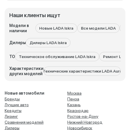
Наши клиенты ищут
Модели в
Новые LADA Iskra
Все модели LADA
LA
наличии
Дилеры
Дилеры LADA Iskra
ТО
Техническое обслуживание LADA Iskra
Ремонт LADA 
Характеристики
Технические характеристики LADA Aura
Техни
других моделей
Новые автомобили
Москва
Бренды
Пенза
Лучшие авто
Казань
Кредиты
Краснодар
Лизинг
Ростов-на-Дону
Сравнения моделей
Нижний Новгород
Дилеры
Новосибирск