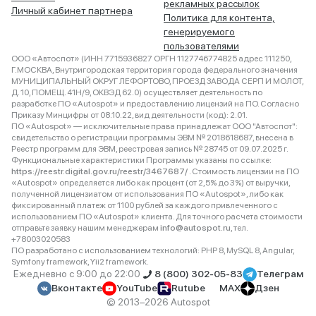
рекламных рассылок
Личный кабинет партнера
Политика для контента,
генерируемого
пользователями
ООО «Автоспот» (ИНН 7715936827 ОРГН 1127746774825 адрес 111250,
Г.МОСКВА, Внутригородская территория города федерального значения
МУНИЦИПАЛЬНЫЙ ОКРУГ ЛЕФОРТОВО, ПРОЕЗД ЗАВОДА СЕРП И МОЛОТ,
Д. 10, ПОМЕЩ. 41Н/9, ОКВЭД 62.0) осуществляет деятельность по
разработке ПО «Autospot» и предоставлению лицензий на ПО. Согласно
Приказу Минцифры от 08.10.22, вид деятельности (код): 2.01.
ПО «Autospot» — исключительные права принадлежат ООО "Автоспот":
свидетельство о регистрации программы ЭВМ № 2018618687, внесена в
Реестр программ для ЭВМ, реестровая запись № 28745 от 09.07.2025 г.
Функциональные характеристики Программы указаны по ссылке:
https://reestr.digital.gov.ru/reestr/3467687/
. Стоимость лицензии на ПО
«Autospot» определяется либо как процент (от 2,5% до 3%) от выручки,
полученной лицензиатом от использования ПО «Autospot», либо как
фиксированный платеж от 1100 рублей за каждого привлеченного с
использованием ПО «Autospot» клиента. Для точного расчета стоимости
отправьте заявку нашим менеджерам
info@autospot.ru
, тел.
+78003020583
ПО разработано с использованием технологий: PHP 8, MySQL 8, Angular,
Symfony framework, Yii2 framework.
Ежедневно с 9:00 до 22:00
8 (800) 302-05-83
Телеграм
Вконтакте
YouTube
Rutube
MAX
Дзен
© 2013–2026 Autospot