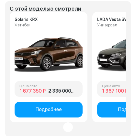
С этой моделью смотрели
Solaris KRX
LADA Vesta SW Cr
Хэтчбек
Универсал
Цена авто
Цена авто
1 677 350 ₽
2 335 000 ₽
1 367 100 ₽
1 
Подробнее
Подроб