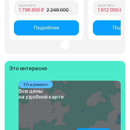
Цена авто
Цена авто
1 796 800 ₽
2 246 000 ₽
1 612 000 ₽
2 
Подробнее
Подроб
Это интересно
ТО и ремонт
Все цены
на удобной карте