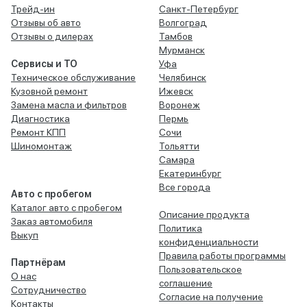
Трейд-ин
Санкт-Петербург
Отзывы об авто
Волгоград
Отзывы о дилерах
Тамбов
Мурманск
Сервисы и ТО
Уфа
Техническое обслуживание
Челябинск
Кузовной ремонт
Ижевск
Замена масла и фильтров
Воронеж
Диагностика
Пермь
Ремонт КПП
Сочи
Шиномонтаж
Тольятти
Самара
Екатеринбург
Все города
Авто с пробегом
Каталог авто с пробегом
Описание продукта
Заказ автомобиля
Политика
Выкуп
конфиденциальности
Правила работы программы
Партнёрам
Пользовательское
О нас
соглашение
Сотрудничество
Согласие на получение
Контакты