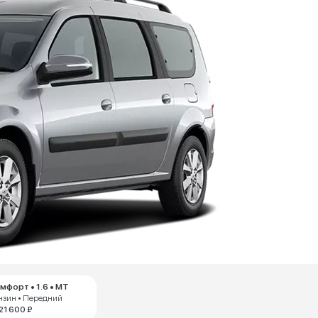
мфорт • 1.6 • MT
нзин • Передний
321 600 ₽