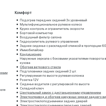
Комфорт
Подогрев передних сидений 3х уровневый
Мультифункциональное рулевое колесо
Круиз-контроль и ограничитель скорости
Бортовой компьютер
Воздушный фильтр салона
Гидроусилитель рулевого управления
Заднее сиденье с раскладной спинкой в пропорции 6
Иммобилайзер
Кондиционер
Наружные зеркала с боковыми указателями поворота в
кузова
Обогрев ветрового стекла
Подголовники задних сидений 2 шт.
онным
Регулируемая по высоте рулевая колонка
Розетка 12V
Сиденье водителя с регулировкой по высоте
Складной ключ
теля
Центральный замок с дистанционным управлением
Электропривод и обогрев наружных зеркал заднего в
Электростеклоподъемники задних дверей
Электростеклоподъемники передних дверей