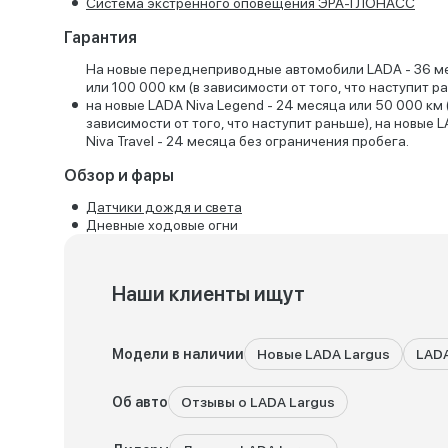
Система экстренного оповещения ЭРА-ГЛОНАСС
Гарантия
На новые переднеприводные автомобили LADA - 36 м
или 100 000 км (в зависимости от того, что наступит р
на новые LADA Niva Legend - 24 месяца или 50 000 км 
зависимости от того, что наступит раньше), на новые 
Niva Travel - 24 месяца без ограничения пробега.
Обзор и фары
Датчики дождя и света
Дневные ходовые огни
Наши клиенты ищут
Модели в наличии
Новые LADA Largus
LADA
Об авто
Отзывы о LADA Largus