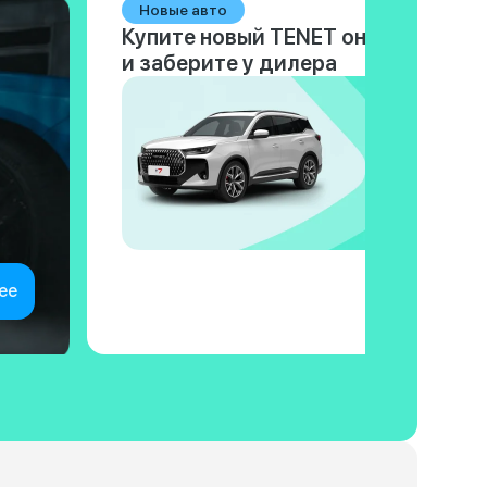
Новые авто
Купите новый TENET онлайн
и заберите у дилера
ее