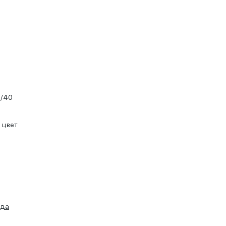
0/40
 цвет
ида