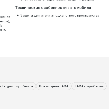
Технические особенности автомобиля
Защита двигателя и подкапотного пространства
есяцев
аньше),
(в
LADA
 Largus с пробегом
Все модели LADA
LADA с пробегом