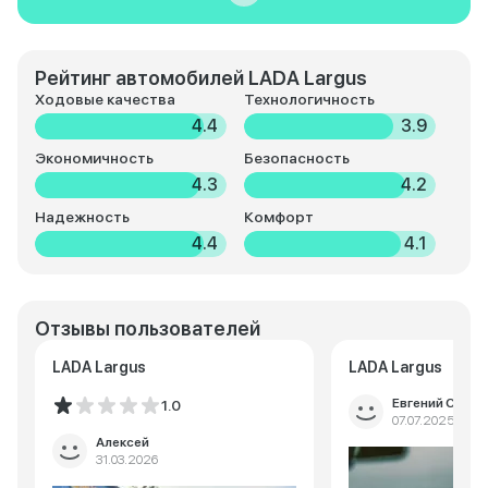
Рейтинг автомобилей LADA Largus
Ходовые качества
Технологичность
4.4
3.9
Экономичность
Безопасность
4.3
4.2
Надежность
Комфорт
4.4
4.1
Отзывы пользователей
LADA Largus
LADA Largus
Евгений Сидо
1.0
07.07.2025
Алексей
31.03.2026