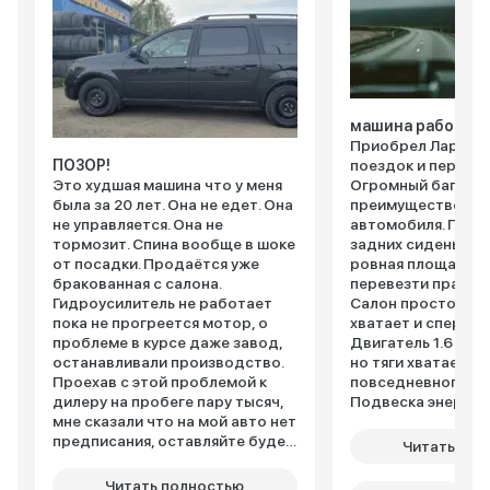
машина рабочая
Приобрел Ларгус 
ПОЗОР!
поездок и перевоз
Это худшая машина что у меня
Огромный багажни
была за 20 лет. Она не едет. Она
преимущество эт
не управляется. Она не
автомобиля. При 
тормозит. Спина вообще в шоке
задних сиденьях 
от посадки. Продаётся уже
ровная площадка,
бракованная с салона.
перевезти практич
Гидроусилитель не работает
Салон просторный
пока не прогреется мотор, о
хватает и спереди,
проблеме в курсе даже завод,
Двигатель 1.6 не 
останавливали производство.
но тяги хватает дл
Проехав с этой проблемой к
повседневного ис
дилеру на пробеге пару тысяч,
Подвеска энергое
мне сказали что на мой авто нет
неровности отра
предписания, оставляйте будем
достойно. Расход
Читать пол
смотреть. Двигатель ужасен.
около 8 литров в
Восьмиклоп из СССР даже
цикле. За время э
Читать полностью