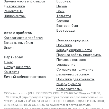
Замена масла и фильтров
Воронеж
Диагностика
Пермь
Ремонт КПП
Сочи
Шиномонтаж
Тольятти
Самара
Екатеринбург
Все города
Авто с пробегом
Каталог авто с пробегом
Описание продукта
Заказ автомобиля
Политика
Выкуп
конфиденциальности
Правила работы программы
Партнёрам
Пользовательское
О нас
соглашение
Сотрудничество
Согласие на получение
Контакты
рекламных рассылок
Личный кабинет партнера
Политика для контента,
генерируемого
пользователями
ООО «Автоспот» (ИНН 7715936827 ОРГН 1127746774825 адрес 111250,
Г.МОСКВА, Внутригородская территория города федерального значения
МУНИЦИПАЛЬНЫЙ ОКРУГ ЛЕФОРТОВО, ПРОЕЗД ЗАВОДА СЕРП И МОЛОТ,
Д. 10, ПОМЕЩ. 41Н/9, ОКВЭД 62.0) осуществляет деятельность по
разработке ПО «Autospot» и предоставлению лицензий на ПО. Согласно