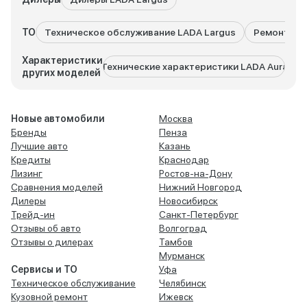
ТО
Техническое обслуживание LADA Largus
Ремонт LAD
Характеристики
Технические характеристики LADA Aura
Техни
других моделей
Новые автомобили
Москва
Бренды
Пенза
Лучшие авто
Казань
Кредиты
Краснодар
Лизинг
Ростов-на-Дону
Сравнения моделей
Нижний Новгород
Дилеры
Новосибирск
Трейд-ин
Санкт-Петербург
Отзывы об авто
Волгоград
Отзывы о дилерах
Тамбов
Мурманск
Сервисы и ТО
Уфа
Техническое обслуживание
Челябинск
Кузовной ремонт
Ижевск