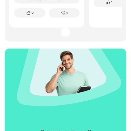
1
тронуться нормально не
никаких серьезны
может- ему тяжело. В потоке
возникало. Для се
2
1
держаться очень трудно. При
активным образом
наборе скорости мотор
идеальный вариан
трещит страшными звуками.
Зимой в рыхлом снегу ему не
хватает мощности просто идти
по рыхлому снегу, вязнет,
глохнет, приходится работать
сцеплением. РАСХОД зимой при
коротких поездках(10км утром,
10 км вечером)- 17
ЛИТРОВ/100км. Летом меньше
12л/100 в городе не будет.
Коробка воет как на грузовике.
Передачи включаются туго, не
приятно, с усилием. Иногда
вообще не включаются без
двойного выжима!
Передаточные числа вообще
подобраны неверно, не
подходят никак слабому
мотору. Подвеска вся
захрустела, застучала, спустя
7,000 пробега. Что с ней не