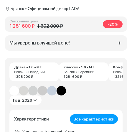
Брянск • Официальный дилер LADA
Сниженная цена
-20%
1 281 600 ₽
1 602 000 ₽
Мы уверены в лучшей цене!
Драйв • 1.6 • MT
Классик • 1.6 • MT
Комфорт • 
Бензин • Передний
Бензин • Передний
Бензин • П
1 358 200 ₽
1 281 600 ₽
1 321 600 ₽
Год: 2026
Характеристики
Все характеристики
Универсал, 5 дверей, 7 мест