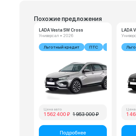
Похожие предложения
LADA Vesta SW Cross
LADA V
Универсал • 2026
Универ
Льготный кредит
ПТС
В наличии
Льго
Цена авто
Цена
1 562 400 ₽
1 953 000 ₽
1 46
Подробнее