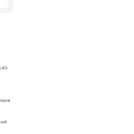
0/40
боров
чной