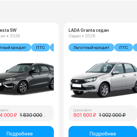
esta SW
LADA Granta седан
сал • 2026
Седан • 2026
тный кредит
ПТС
В наличии
Льготный кредит
ПТС
 авто
Цена авто
4 000 ₽
1 830 000 ₽
801 600 ₽
1 002 000 ₽
Подробнее
Подробнее