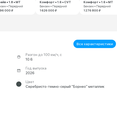
айв • 1.8 • MT
Комфорт • 1.6 • CVT
Комфорт • 1.6 • MT
нзин • Передний
Бензин • Передний
Бензин • Передний
496 000 ₽
1 626 000 ₽
1 276 800 ₽
Все характеристики
Разгон до 100 км/ч, с
10.6
Год выпуска
2026
Цвет
Серебристо-темно-серый "Борнео" металлик