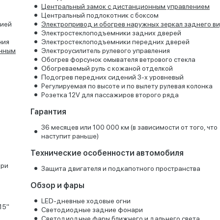
Центральный замок с дистанционным управлением
Центральный подлокотник с боксом
цией
Электропривод и обогрев наружных зеркал заднего в
Электростеклоподъемники задних дверей
ния
Электростеклоподъемники передних дверей
онным
Электроусилитель рулевого управления
Обогрев форсунок омывателя ветрового стекла
Обогреваемый руль с кожаной отделкой
Подогрев передних сидений 3-х уровневый
Регулируемая по высоте и по вылету рулевая колонка
Розетка 12V для пассажиров второго ряда
Гарантия
36 месяцев или 100 000 км (в зависимости от того, что
наступит раньше)
Технические особенности автомобиля
при
Защита двигателя и подкапотного пространства
Обзор и фары
LED-дневные ходовые огни
5''
Светодиодные задние фонари
Светодиодные фары ближнего и дальнего света