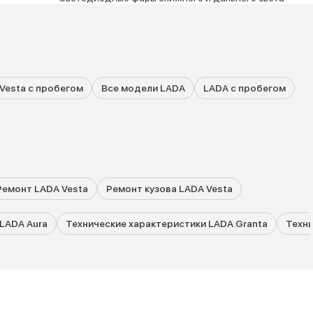
Vesta с пробегом
Все модели LADA
LADA с пробегом
Ремонт LADA Vesta
Ремонт кузова LADA Vesta
LADA Aura
Технические характеристики LADA Granta
Техни