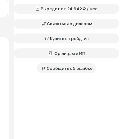
Практик • 1.6 • CVT
Практик • 1.6 • CVT
Практик • 1.
Бензин • Передний
Бензин • Передний
Бензин • Пе
В кредит от 24 342 ₽ / мес.
1 400 000 ₽
1 333 000 ₽
1 313 000 ₽
Связаться с дилером
Купить в трейд-ин
Юр.лицам и ИП
Сообщить об ошибке