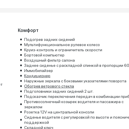
Комфорт
Подогрев задних сидений
Мультифункциональное рулевое колесо
Круиз-контроль и ограничитель скорости
Бортовой компьютер
Воздушный фильтр салона
Заднее сиденье с раскладной спинкой в пропорции 6
Иммобилайзер
Кондиционер
Наружные зеркала с боковыми указателями поворота
ет
Обогрев ветрового стекла
Подголовники задних сидений 2 шт.
Подсказчик переключения передач в комбинации при
Противосолнечный козырек водителя и пассажира с
зеркалом
Розетка 12V на центральной консоли
Сиденье водителя с регулировкой по высоте и поясни
поддержкой
Складной ключ