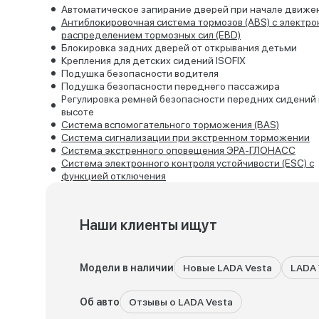
Автоматическое запирание дверей при начале движе
Антиблокировочная система тормозов (ABS) с электр
распределением тормозных сил (EBD)
Блокировка задних дверей от открывания детьми
Крепления для детских сидений ISOFIX
Подушка безопасности водителя
Подушка безопасности переднего пассажира
Регулировка ремней безопасности передних сидений
высоте
Система вспомогательного торможения (BAS)
Система сигнализации при экстренном торможении
Система экстренного оповещения ЭРА-ГЛОНАСС
Система электронного контроля устойчивости (ESC) с
функцией отключения
Наши клиенты ищут
Модели в наличии
Новые LADA Vesta
LADA 
Об авто
Отзывы о LADA Vesta