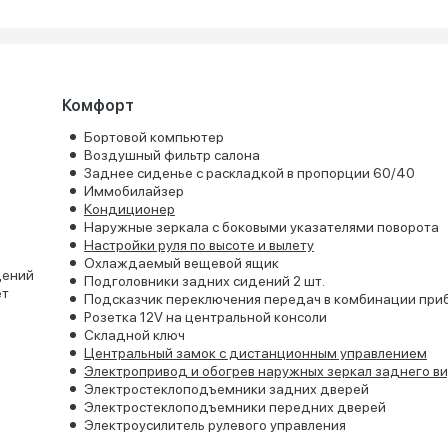
Комфорт
Бортовой компьютер
Воздушный фильтр салона
Заднее сиденье с раскладкой в пропорции 60/40
Иммобилайзер
Кондиционер
Наружные зеркала с боковыми указателями поворота
Настройки руля по высоте и вылету
Охлаждаемый вещевой ящик
дений
Подголовники задних сидений 2 шт.
ет
Подсказчик переключения передач в комбинации при
Розетка 12V на центральной консоли
Складной ключ
Центральный замок с дистанционным управлением
Электропривод и обогрев наружных зеркал заднего в
Электростеклоподъемники задних дверей
Электростеклоподъемники передних дверей
Электроусилитель рулевого управления