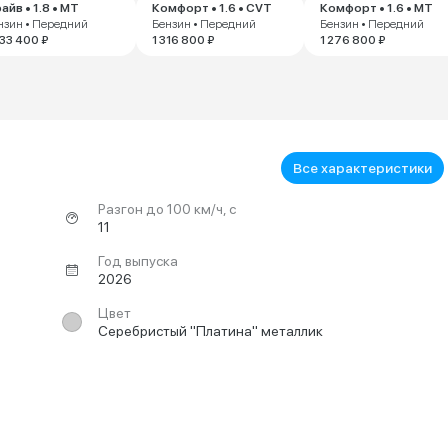
айв • 1.8 • MT
Комфорт • 1.6 • CVT
Комфорт • 1.6 • MT
нзин • Передний
Бензин • Передний
Бензин • Передний
533 400 ₽
1 316 800 ₽
1 276 800 ₽
Все характеристики
Разгон до 100 км/ч, с
11
Год выпуска
2026
Цвет
Серебристый "Платина" металлик