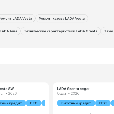
Ремонт LADA Vesta
Ремонт кузова LADA Vesta
LADA Aura
Технические характеристики LADA Granta
Техни
esta SW
LADA Granta седан
сал • 2026
Седан • 2026
тный кредит
ПТС
В наличии
Льготный кредит
ПТС