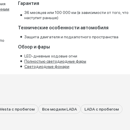
Гарантия
ния
онным
36 месяцев или 100 000 км (в зависимости от того, что
наступит раньше)
Технические особенности автомобиля
Защита двигателя и подкапотного пространства
 по
Обзор и фары
LED-дневные ходовые огни
Полностью светодиодные фары
Светодиодные фонари
Vesta с пробегом
Все модели LADA
LADA с пробегом