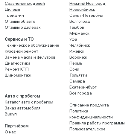
Сравнения моделей
Нижний Новгород
Дилеры
Новосибирск
Трейд-ин
Санкт-Петербург
Отзывы об авто
Волгоград
Отзывы о дилерах
Тамбов
Мурманск
Сервисы и ТО
Уфа
Техническое обслуживание
Челябинск
Кузовной ремонт
Ижевск
Замена масла и фильтров
Воронеж
Диагностика
Пермь
Ремонт КПП
Сочи
Шиномонтаж
Тольятти
Самара
Екатеринбург
Все города
Авто с пробегом
Каталог авто с пробегом
Описание продукта
Заказ автомобиля
Политика
Выкуп
конфиденциальности
Правила работы программы
Партнёрам
Пользовательское
О нас