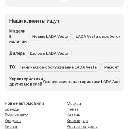
Наши клиенты ищут
Модели
в
Новые LADA Vesta
LADA Vesta с пробегом
наличии
Дилеры
Дилеры LADA Vesta
ТО
Техническое обслуживание LADA Vesta
Ремонт LADA
Характеристики
Технические характеристики LADA Aura
Техни
других моделей
Новые автомобили
Москва
Бренды
Пенза
Лучшие авто
Казань
Кредиты
Краснодар
Лизинг
Ростов-на-Дону