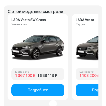
С этой моделью смотрели
LADA Vesta SW Cross
LADA Vesta
Универсал
Седан
Цена авто
Цена авто
1 367 100 ₽
1 888 118 ₽
1 103 200 ₽
1 
Подробнее
Подроб