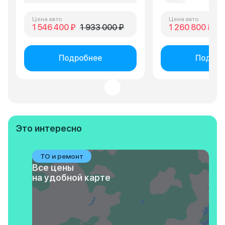
Цена авто
Цена авто
1 546 400 ₽
1 933 000 ₽
1 260 800 ₽
1 
Подробнее
Подроб
Это интересно
ТО и ремонт
Все цены
на удобной карте