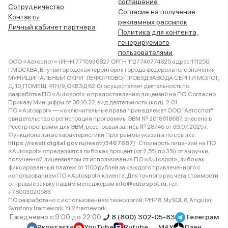
соглашение
Сотрудничество
Согласие на получение
Контакты
рекламных рассылок
Личный кабинет партнера
Политика для контента,
генерируемого
пользователями
ООО «Автоспот» (ИНН 7715936827 ОРГН 1127746774825 адрес 111250,
Г.МОСКВА, Внутригородская территория города федерального значения
МУНИЦИПАЛЬНЫЙ ОКРУГ ЛЕФОРТОВО, ПРОЕЗД ЗАВОДА СЕРП И МОЛОТ,
Д. 10, ПОМЕЩ. 41Н/9, ОКВЭД 62.0) осуществляет деятельность по
разработке ПО «Autospot» и предоставлению лицензий на ПО. Согласно
Приказу Минцифры от 08.10.22, вид деятельности (код): 2.01.
ПО «Autospot» — исключительные права принадлежат ООО "Автоспот":
свидетельство о регистрации программы ЭВМ № 2018618687, внесена в
Реестр программ для ЭВМ, реестровая запись № 28745 от 09.07.2025 г.
Функциональные характеристики Программы указаны по ссылке:
https://reestr.digital.gov.ru/reestr/3467687/
. Стоимость лицензии на ПО
«Autospot» определяется либо как процент (от 2,5% до 3%) от выручки,
полученной лицензиатом от использования ПО «Autospot», либо как
фиксированный платеж от 1100 рублей за каждого привлеченного с
использованием ПО «Autospot» клиента. Для точного расчета стоимости
отправьте заявку нашим менеджерам
info@autospot.ru
, тел.
+78003020583
ПО разработано с использованием технологий: PHP 8, MySQL 8, Angular,
Symfony framework, Yii2 framework.
Ежедневно с 9:00 до 22:00
8 (800) 302-05-83
Телеграм
Вконтакте
YouTube
Rutube
MAX
Дзен