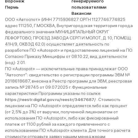
Воронеж
генерируемого
Пермь
пользователями
Вакансии
ООО «Автоспот» (ИНН 7715936827 ОРГН 1127746774825
адрес 111250, Г.МОСКВА, Внутригородская территория города
федерального значения МУНИЦИПАЛЬНЫЙ ОКРУГ
ЛЕФОРТОВО, ПРОЕЗД ЗАВОДА СЕРП И МОЛОТ, Д. 10, ПОМЕЩ.
41Н/9, ОКВЭД 62.0) осуществляет деятельность по
разработке ПО «Autospot» и предоставлению лицензий на ПО.
Согласно Приказу Минцифры от 08.10.22, вид деятельности
(код): 2.01.
ПО «Autospot» — исключительные права принадлежат ООО
"Автоспот": свидетельство о регистрации программы ЭВМ №
2018618687, внесена в Реестр программ для ЭВМ, реестровая
запись № 28745 от 09.07.2025 г. Функциональные
характеристики Программы указаны по ссылке:
https://reestr.digital.gov.ru/reestr/3467687/
. Стоимость
лицензии на ПО «Autospot» определяется либо как процент
(от 2,5% до 3%) от выручки, полученной лицензиатом от
использования ПО «Autospot», либо как фиксированный
платеж от 1100 рублей за каждого привлеченного с
использованием ПО «Autospot» клиента. Для точного расчета
стоимости отправьте заявку нашим менеджерам