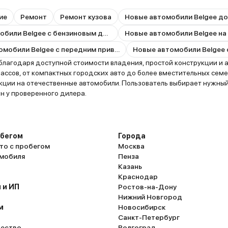
ие
Ремонт
Ремонт кузова
Новые автомобили Belgee до
Новые автомобили Belgee с бензиновым двигателем
Новые автомобили Belgee на
Новые автомобили Belgee с передним приводом
благодаря доступной стоимости владения, простой конструкции и 
ссов, от компактных городских авто до более вместительных семей
кции на отечественные автомобили. Пользователь выбирает нужный 
н у проверенного дилера.
обегом
Города
то с пробегом
Москва
омобиля
Пенза
Казань
Краснодар
 и ИП
Ростов-на-Дону
Нижний Новгород
м
Новосибирск
Санкт-Петербург
ество
Волгоград