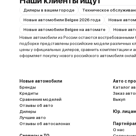
Наши клиенты ищут
Дилеры в вашем городе
Техническое обслуживан
Новые автомобили Belgee 2026 года
Новые автомобили Belgee на автомате
Новые автомобили из России остаются востребованными 
подборке представлены российские модели различных кла
цены у официальных дилеров, сравнить комплектации и а
оформляет покупку нового российского автомобиля онлай
Новые автомобили
Авто с пр
Бренды
Каталог ав
Кредиты
Заказ авт
Сравнения моделей
Выкуп
Отзывы об авто
Дилеры
Юр. лицам
Лучшие авто
Отзывы об автосалонах
Партнёра
О нас
Сервисы и ТО
Сотруднич