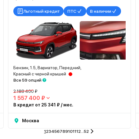
Льготный кредит
ПТС
В наличии
Бензин, 1.5, Вариатор, Передний,
Красный с черной крышей
Все 59 опций
2 188 400 ₽
1 557 400 ₽
В кредит от 25 341 ₽ / мес.
Москва
1
2
3
4
5
6
7
8
9
10
11
12
…
52