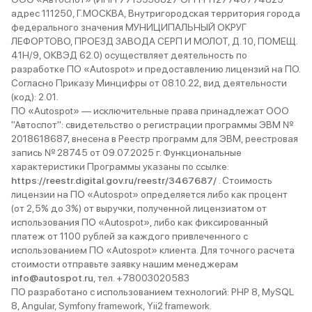
адрес 111250, Г.МОСКВА, Внутригородская территория города
федерального значения МУНИЦИПАЛЬНЫЙ ОКРУГ
ЛЕФОРТОВО, ПРОЕЗД ЗАВОДА СЕРП И МОЛОТ, Д. 10, ПОМЕЩ.
41Н/9, ОКВЭД 62.0) осуществляет деятельность по
разработке ПО «Autospot» и предоставлению лицензий на ПО.
Согласно Приказу Минцифры от 08.10.22, вид деятельности
(код): 2.01.
ПО «Autospot» — исключительные права принадлежат ООО
"Автоспот": свидетельство о регистрации программы ЭВМ №
2018618687, внесена в Реестр программ для ЭВМ, реестровая
запись № 28745 от 09.07.2025 г. Функциональные
характеристики Программы указаны по ссылке:
https://reestr.digital.gov.ru/reestr/3467687/
. Стоимость
лицензии на ПО «Autospot» определяется либо как процент
(от 2,5% до 3%) от выручки, полученной лицензиатом от
использования ПО «Autospot», либо как фиксированный
платеж от 1100 рублей за каждого привлеченного с
использованием ПО «Autospot» клиента. Для точного расчета
стоимости отправьте заявку нашим менеджерам
info@autospot.ru
, тел. +78003020583
ПО разработано с использованием технологий: PHP 8, MySQL
8, Angular, Symfony framework, Yii2 framework.