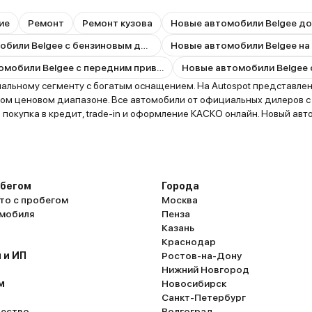
ие
Ремонт
Ремонт кузова
Новые автомобили Belgee до
Новые автомобили Belgee с бензиновым двигателем
Новые автомобили Belgee на
Новые автомобили Belgee с передним приводом
льному сегменту с богатым оснащением. На Autospot представлены 
том ценовом диапазоне. Все автомобили от официальных дилеров с 
 покупка в кредит, trade-in и оформление КАСКО онлайн. Новый авто
обегом
Города
то с пробегом
Москва
омобиля
Пенза
Казань
Краснодар
 и ИП
Ростов-на-Дону
Нижний Новгород
м
Новосибирск
Санкт-Петербург
ество
Волгоград