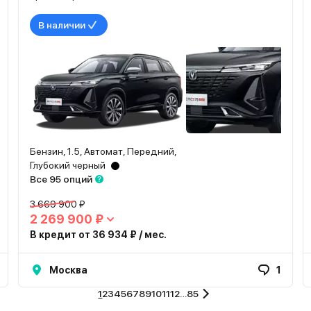
В наличии
Бензин, 1.5, Автомат, Передний,
Глубокий черный
Все 95 опций
3 669 900 ₽
2 269 900 ₽
В кредит от 36 934 ₽ / мес.
Москва
1
1
2
3
4
5
6
7
8
9
10
11
12
…
85