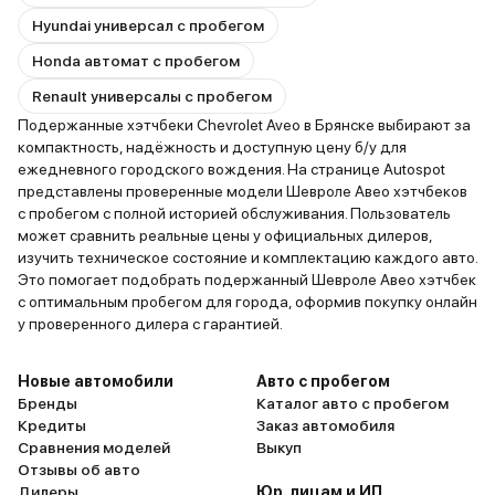
Hyundai универсал с пробегом
Honda автомат с пробегом
Renault универсалы с пробегом
Подержанные хэтчбеки Chevrolet Aveo в Брянске выбирают за
компактность, надёжность и доступную цену б/у для
ежедневного городского вождения. На странице Autospot
представлены проверенные модели Шевроле Авео хэтчбеков
с пробегом с полной историей обслуживания. Пользователь
может сравнить реальные цены у официальных дилеров,
изучить техническое состояние и комплектацию каждого авто.
Это помогает подобрать подержанный Шевроле Авео хэтчбек
с оптимальным пробегом для города, оформив покупку онлайн
у проверенного дилера с гарантией.
Новые автомобили
Авто с пробегом
Бренды
Каталог авто с пробегом
Кредиты
Заказ автомобиля
Сравнения моделей
Выкуп
Отзывы об авто
Дилеры
Юр. лицам и ИП