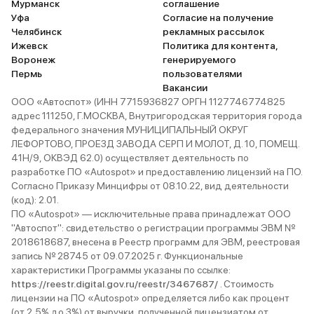
Мурманск
соглашение
Уфа
Согласие на получение
Челябинск
рекламных рассылок
Ижевск
Политика для контента,
Воронеж
генерируемого
Пермь
пользователями
Вакансии
ООО «Автоспот» (ИНН 7715936827 ОРГН 1127746774825
адрес 111250, Г.МОСКВА, Внутригородская территория города
федерального значения МУНИЦИПАЛЬНЫЙ ОКРУГ
ЛЕФОРТОВО, ПРОЕЗД ЗАВОДА СЕРП И МОЛОТ, Д. 10, ПОМЕЩ.
41Н/9, ОКВЭД 62.0) осуществляет деятельность по
разработке ПО «Autospot» и предоставлению лицензий на ПО.
Согласно Приказу Минцифры от 08.10.22, вид деятельности
(код): 2.01.
ПО «Autospot» — исключительные права принадлежат ООО
"Автоспот": свидетельство о регистрации программы ЭВМ №
2018618687, внесена в Реестр программ для ЭВМ, реестровая
запись № 28745 от 09.07.2025 г. Функциональные
характеристики Программы указаны по ссылке:
https://reestr.digital.gov.ru/reestr/3467687/
. Стоимость
лицензии на ПО «Autospot» определяется либо как процент
(от 2,5% до 3%) от выручки, полученной лицензиатом от