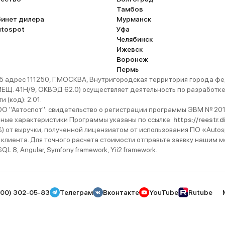
Тамбов
бинет дилера
Мурманск
utospot
Уфа
Челябинск
Ижевск
Воронеж
Пермь
 адрес 111250, Г.МОСКВА, Внутригородская территория города
. 41Н/9, ОКВЭД 62.0) осуществляет деятельность по разработке 
 (код): 2.01.
 "Автоспот": свидетельство о регистрации программы ЭВМ № 201
ьные характеристики Программы указаны по ссылке:
https://reestr.
%) от выручки, полученной лицензиатом от использования ПО «Autos
 клиента. Для точного расчета стоимости отправьте заявку нашим
 8, Angular, Symfony framework, Yii2 framework.
800) 302-05-83
Телеграм
Вконтакте
YouTube
Rutube