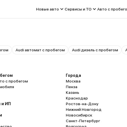
Новые авто
Сервисы и ТО
Авто с пробег
егом
Audi автомат с пробегом
Audi дизель с пробегом
обегом
Города
то с пробегом
Москва
омобиля
Пенза
Казань
Краснодар
 и ИП
Ростов-на-Дону
Нижний Новгород
м
Новосибирск
Санкт-Петербург
ество
Волгоград