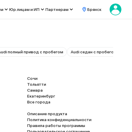
ом
Юр.лицам и ИП
Партнерам
Брянск
Audi полный привод с пробегом
Audi седан с пробегом
Aud
Сочи
Тольятти
Самара
Екатеринбург
Все города
Описание продукта
Политика конфиденциальности
Правила работы программы
Пользовательское соглашение