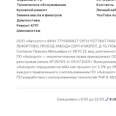
Техническое обслуживание
Контакты
Кузовной ремонт
Личный ка
Замена масла и фильтров
YouTube A
Диагностика
Ремонт КПП
Шиномонтаж
ООО «Автоспот» (ИНН 7715936827 ОРГН 1127746774825
ЛЕФОРТОВО, ПРОЕЗД ЗАВОДА СЕРП И МОЛОТ, Д. 10, ПОМЕЩ
Согласно Приказу Минцифры от 08.10.22, вид деятельности
ПО «Autospot» — исключительные права принадлежат ООО
реестровая запись № 28745 от 09.07.2025 г. Функционал
«Autospot» определяется либо как процент (от 2,5% до 3
каждого привлеченного с использованием ПО «Autospot»
ПО разработано с использованием технологий: PHP 8, MySQL
Ежедневно с 9:00 до 22:00
8 (