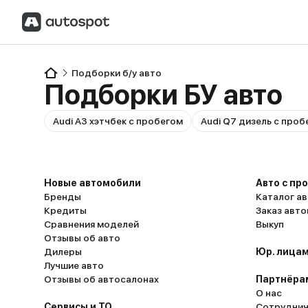
Подборки б/у авто
Подборки БУ авто
Audi A3 хэтчбек с пробегом
Audi Q7 дизель с проб
Новые автомобили
Авто с пр
Бренды
Каталог ав
Кредиты
Заказ авт
Сравнения моделей
Выкуп
Отзывы об авто
Дилеры
Юр. лицам
Лучшие авто
Отзывы об автосалонах
Партнёра
О нас
Сервисы и ТО
Сотруднич