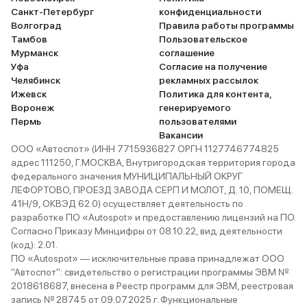
Санкт-Петербург
конфиденциальности
Волгоград
Правила работы программы
Тамбов
Пользовательское
Мурманск
соглашение
Уфа
Согласие на получение
Челябинск
рекламных рассылок
Ижевск
Политика для контента,
Воронеж
генерируемого
Пермь
пользователями
Вакансии
ООО «Автоспот» (ИНН 7715936827 ОРГН 1127746774825
адрес 111250, Г.МОСКВА, Внутригородская территория города
федерального значения МУНИЦИПАЛЬНЫЙ ОКРУГ
ЛЕФОРТОВО, ПРОЕЗД ЗАВОДА СЕРП И МОЛОТ, Д. 10, ПОМЕЩ.
41Н/9, ОКВЭД 62.0) осуществляет деятельность по
разработке ПО «Autospot» и предоставлению лицензий на ПО.
Согласно Приказу Минцифры от 08.10.22, вид деятельности
(код): 2.01.
ПО «Autospot» — исключительные права принадлежат ООО
"Автоспот": свидетельство о регистрации программы ЭВМ №
2018618687, внесена в Реестр программ для ЭВМ, реестровая
запись № 28745 от 09.07.2025 г. Функциональные