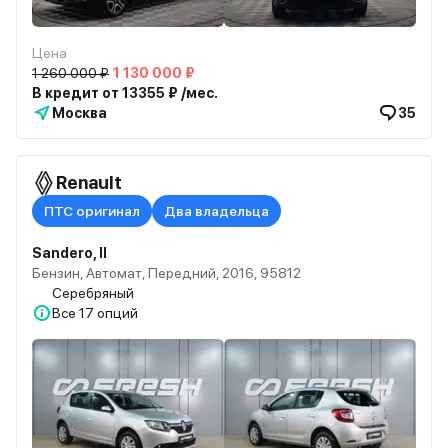
Цена
1 260 000 ₽
1 130 000 ₽
В кредит от 13355 ₽ /мес.
Москва
35
Renault
ПТС оригинал
Два владельца
Sandero, II
Бензин, Автомат, Передний, 2016, 95812
Серебряный
Все
17 опций