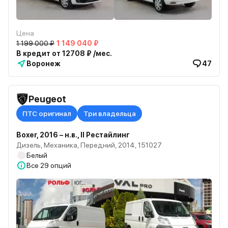
Цена
1 199 000 ₽
1 149 040 ₽
В кредит от 12708 ₽ /мес.
Воронеж
47
Peugeot
ПТС оригинал
Три владельца
Boxer, 2016 – н.в., II Рестайлинг
Дизель, Механика, Передний, 2014, 151027
Белый
Все
29 опций