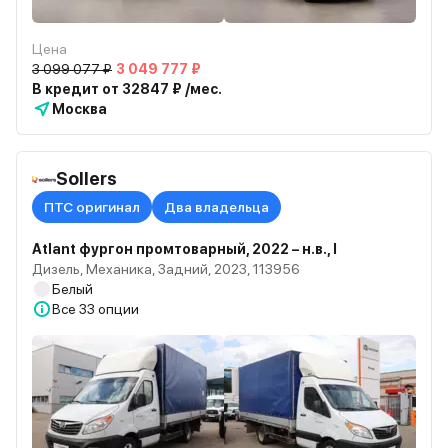
Цена
3 099 077 ₽
3 049 777 ₽
В кредит от 32847 ₽ /мес.
Москва
Sollers
ПТС оригинал
Два владельца
Atlant фургон промтоварный, 2022 – н.в., I
Дизель, Механика, Задний, 2023, 113956
Белый
Все
33 опции