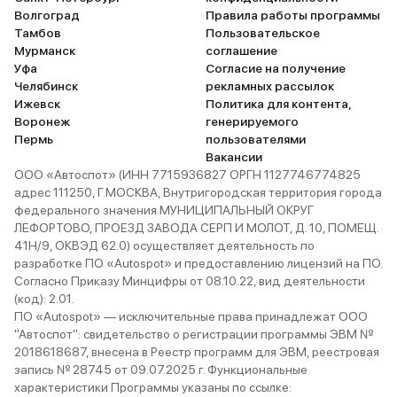
Волгоград
Правила работы программы
Тамбов
Пользовательское
Мурманск
соглашение
Уфа
Согласие на получение
Челябинск
рекламных рассылок
Ижевск
Политика для контента,
Воронеж
генерируемого
Пермь
пользователями
Вакансии
ООО «Автоспот» (ИНН 7715936827 ОРГН 1127746774825
адрес 111250, Г.МОСКВА, Внутригородская территория города
федерального значения МУНИЦИПАЛЬНЫЙ ОКРУГ
ЛЕФОРТОВО, ПРОЕЗД ЗАВОДА СЕРП И МОЛОТ, Д. 10, ПОМЕЩ.
41Н/9, ОКВЭД 62.0) осуществляет деятельность по
разработке ПО «Autospot» и предоставлению лицензий на ПО.
Согласно Приказу Минцифры от 08.10.22, вид деятельности
(код): 2.01.
ПО «Autospot» — исключительные права принадлежат ООО
"Автоспот": свидетельство о регистрации программы ЭВМ №
2018618687, внесена в Реестр программ для ЭВМ, реестровая
запись № 28745 от 09.07.2025 г. Функциональные
характеристики Программы указаны по ссылке: