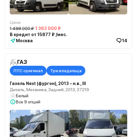
Цена
1 498 000 ₽
1 363 000 ₽
В кредит от 15877 ₽ /мес.
Москва
14
ГАЗ
ПТС оригинал
Три владельца
Газель Next (фургон), 2013 – н.в., III
Дизель, Механика, Задний, 2013, 37219
Белый
Все
9 опций