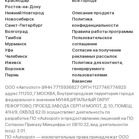
Краснодар
Все города
Ростов-на-Дону
Нижний Новгород
Описание продукта
Новосибирск
Политика
Санкт-Петербург
конфиденциальности
Волгоград
Правила работы программы
Тамбов
Пользовательское
Мурманск
соглашение
Уфа
Согласие на получение
Челябинск
рекламных рассылок
Ижевск
Политика для контента,
Воронеж
генерируемого
Пермь
пользователями
Вакансии
ООО «Автоспот» (ИНН 7715936827 ОРГН 1127746774825
адрес 111250, Г.МОСКВА, Внутригородская территория города
федерального значения МУНИЦИПАЛЬНЫЙ ОКРУГ
ЛЕФОРТОВО, ПРОЕЗД ЗАВОДА СЕРП И МОЛОТ, Д. 10, ПОМЕЩ.
41Н/9, ОКВЭД 62.0) осуществляет деятельность по
разработке ПО «Autospot» и предоставлению лицензий на ПО.
Согласно Приказу Минцифры от 08.10.22, вид деятельности
(код): 2.01.
ПО «Autospot» — исключительные права принадлежат ООО