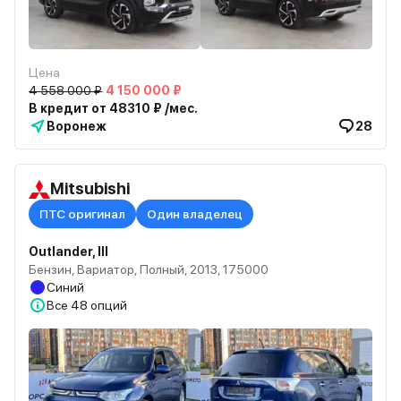
Цена
4 558 000 ₽
4 150 000 ₽
В кредит от 48310 ₽ /мес.
Воронеж
28
Mitsubishi
ПТС оригинал
Один владелец
Outlander, III
Бензин, Вариатор, Полный, 2013, 175000
Синий
Все
48 опций