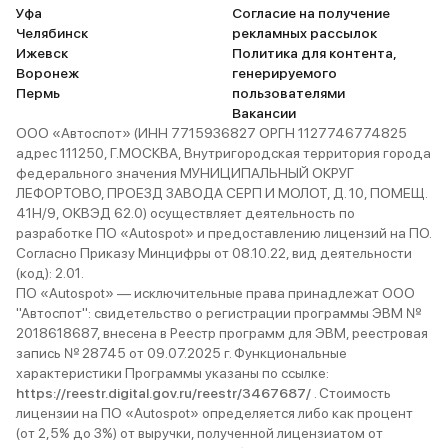
Уфа
Согласие на получение
Челябинск
рекламных рассылок
Ижевск
Политика для контента,
Воронеж
генерируемого
Пермь
пользователями
Вакансии
ООО «Автоспот» (ИНН 7715936827 ОРГН 1127746774825
адрес 111250, Г.МОСКВА, Внутригородская территория города
федерального значения МУНИЦИПАЛЬНЫЙ ОКРУГ
ЛЕФОРТОВО, ПРОЕЗД ЗАВОДА СЕРП И МОЛОТ, Д. 10, ПОМЕЩ.
41Н/9, ОКВЭД 62.0) осуществляет деятельность по
разработке ПО «Autospot» и предоставлению лицензий на ПО.
Согласно Приказу Минцифры от 08.10.22, вид деятельности
(код): 2.01.
ПО «Autospot» — исключительные права принадлежат ООО
"Автоспот": свидетельство о регистрации программы ЭВМ №
2018618687, внесена в Реестр программ для ЭВМ, реестровая
запись № 28745 от 09.07.2025 г. Функциональные
характеристики Программы указаны по ссылке:
https://reestr.digital.gov.ru/reestr/3467687/
. Стоимость
лицензии на ПО «Autospot» определяется либо как процент
(от 2,5% до 3%) от выручки, полученной лицензиатом от