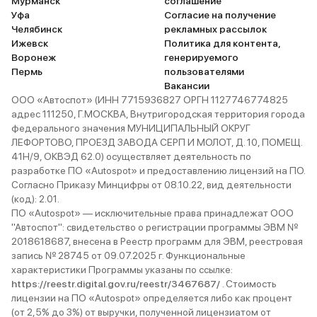
Мурманск
соглашение
Уфа
Согласие на получение
Челябинск
рекламных рассылок
Ижевск
Политика для контента,
Воронеж
генерируемого
Пермь
пользователями
Вакансии
ООО «Автоспот» (ИНН 7715936827 ОРГН 1127746774825
адрес 111250, Г.МОСКВА, Внутригородская территория города
федерального значения МУНИЦИПАЛЬНЫЙ ОКРУГ
ЛЕФОРТОВО, ПРОЕЗД ЗАВОДА СЕРП И МОЛОТ, Д. 10, ПОМЕЩ.
41Н/9, ОКВЭД 62.0) осуществляет деятельность по
разработке ПО «Autospot» и предоставлению лицензий на ПО.
Согласно Приказу Минцифры от 08.10.22, вид деятельности
(код): 2.01.
ПО «Autospot» — исключительные права принадлежат ООО
"Автоспот": свидетельство о регистрации программы ЭВМ №
2018618687, внесена в Реестр программ для ЭВМ, реестровая
запись № 28745 от 09.07.2025 г. Функциональные
характеристики Программы указаны по ссылке:
https://reestr.digital.gov.ru/reestr/3467687/
. Стоимость
лицензии на ПО «Autospot» определяется либо как процент
(от 2,5% до 3%) от выручки, полученной лицензиатом от