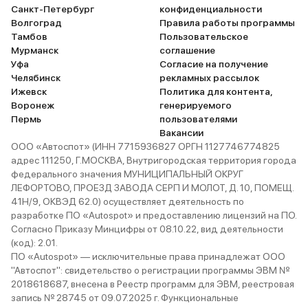
Санкт-Петербург
конфиденциальности
Волгоград
Правила работы программы
Тамбов
Пользовательское
Мурманск
соглашение
Уфа
Согласие на получение
Челябинск
рекламных рассылок
Ижевск
Политика для контента,
Воронеж
генерируемого
Пермь
пользователями
Вакансии
ООО «Автоспот» (ИНН 7715936827 ОРГН 1127746774825
адрес 111250, Г.МОСКВА, Внутригородская территория города
федерального значения МУНИЦИПАЛЬНЫЙ ОКРУГ
ЛЕФОРТОВО, ПРОЕЗД ЗАВОДА СЕРП И МОЛОТ, Д. 10, ПОМЕЩ.
41Н/9, ОКВЭД 62.0) осуществляет деятельность по
разработке ПО «Autospot» и предоставлению лицензий на ПО.
Согласно Приказу Минцифры от 08.10.22, вид деятельности
(код): 2.01.
ПО «Autospot» — исключительные права принадлежат ООО
"Автоспот": свидетельство о регистрации программы ЭВМ №
2018618687, внесена в Реестр программ для ЭВМ, реестровая
запись № 28745 от 09.07.2025 г. Функциональные