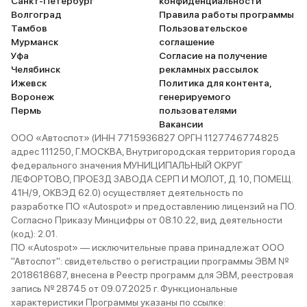
Санкт-Петербург
конфиденциальности
Волгоград
Правила работы программы
Тамбов
Пользовательское
Мурманск
соглашение
Уфа
Согласие на получение
Челябинск
рекламных рассылок
Ижевск
Политика для контента,
Воронеж
генерируемого
Пермь
пользователями
Вакансии
ООО «Автоспот» (ИНН 7715936827 ОРГН 1127746774825
адрес 111250, Г.МОСКВА, Внутригородская территория города
федерального значения МУНИЦИПАЛЬНЫЙ ОКРУГ
ЛЕФОРТОВО, ПРОЕЗД ЗАВОДА СЕРП И МОЛОТ, Д. 10, ПОМЕЩ.
41Н/9, ОКВЭД 62.0) осуществляет деятельность по
разработке ПО «Autospot» и предоставлению лицензий на ПО.
Согласно Приказу Минцифры от 08.10.22, вид деятельности
(код): 2.01.
ПО «Autospot» — исключительные права принадлежат ООО
"Автоспот": свидетельство о регистрации программы ЭВМ №
2018618687, внесена в Реестр программ для ЭВМ, реестровая
запись № 28745 от 09.07.2025 г. Функциональные
характеристики Программы указаны по ссылке: