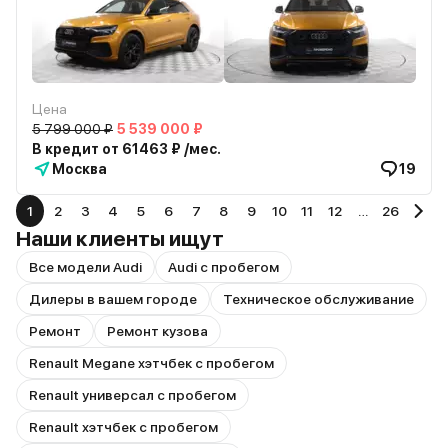
Цена
5 799 000 ₽
5 539 000 ₽
В кредит от 61463 ₽ /мес.
Москва
19
1
2
3
4
5
6
7
8
9
10
11
12
…
26
Наши клиенты ищут
Все модели Audi
Audi с пробегом
Дилеры в вашем городе
Техническое обслуживание
Ремонт
Ремонт кузова
Renault Megane хэтчбек с пробегом
Renault универсал с пробегом
Renault хэтчбек с пробегом