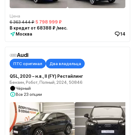
Цена
6 363 444 ₽
5 798 999 ₽
В кредит от 68388 ₽ /мес.
Москва
14
Audi
ПТС оригинал
Два владельца
Q5L, 2020 – н.в., II (FY) Рестайлинг
Бензин, Робот, Полный, 2024, 50846
Чёрный
Все
23 опции