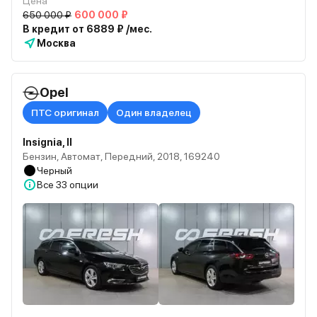
Цена
650 000 ₽
600 000 ₽
В кредит от 6889 ₽ /мес.
Москва
Opel
ПТС оригинал
Один владелец
Insignia, II
Бензин, Автомат, Передний, 2018, 169240
Черный
Все
33 опции