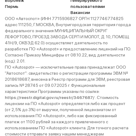
Воронеж
генерируемого
Пермь
пользователями
Вакансии
ООО «Автоспот» (ИНН 7715936827 ОРГН 1127746774825
адрес 111250, Г.МОСКВА, Внутригородская территория города
федерального значения МУНИЦИПАЛЬНЫЙ ОКРУГ
ЛЕФОРТОВО, ПРОЕЗД ЗАВОДА СЕРП И МОЛОТ, Д. 10, ПОМЕЩ.
41Н/9, ОКВЭД 62.0) осуществляет деятельность по
разработке ПО «Autospot» и предоставлению лицензий на ПО.
Согласно Приказу Минцифры от 08.10.22, вид деятельности
(код): 2.01.
ПО «Autospot» — исключительные права принадлежат ООО
"Автоспот": свидетельство о регистрации программы ЭВМ №
2018618687, внесена в Реестр программ для ЭВМ, реестровая
запись № 28745 от 09.07.2025 г. Функциональные
характеристики Программы указаны по ссылке:
https://reestr.digital.gov.ru/reestr/3467687/
. Стоимость
лицензии на ПО «Autospot» определяется либо как процент
(от 2,5% до 3%) от выручки, полученной лицензиатом от
использования ПО «Autospot», либо как фиксированный
платеж от 1100 рублей за каждого привлеченного с
использованием ПО «Autospot» клиента. Для точного расчета
стоимости отправьте заявку нашим менеджерам