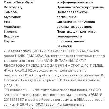
Санкт-Петербург
конфиденциальности
Волгоград
Правила работы программы
Тамбов
Пользовательское
Мурманск
соглашение
Уфа
Согласие на получение
Челябинск
рекламных рассылок
Ижевск
Политика для контента,
Воронеж
генерируемого
Пермь
пользователями
Вакансии
ООО «Автоспот» (ИНН 7715936827 ОРГН 1127746774825
адрес 111250, Г.МОСКВА, Внутригородская территория города
федерального значения МУНИЦИПАЛЬНЫЙ ОКРУГ
ЛЕФОРТОВО, ПРОЕЗД ЗАВОДА СЕРП И МОЛОТ, Д. 10, ПОМЕЩ.
41Н/9, ОКВЭД 62.0) осуществляет деятельность по
разработке ПО «Autospot» и предоставлению лицензий на ПО.
Согласно Приказу Минцифры от 08.10.22, вид деятельности
(код): 2.01.
ПО «Autospot» — исключительные права принадлежат ООО
"Автоспот": свидетельство о регистрации программы ЭВМ №
2018618687, внесена в Реестр программ для ЭВМ, реестровая
запись № 28745 от 09.07.2025 г. Функциональные