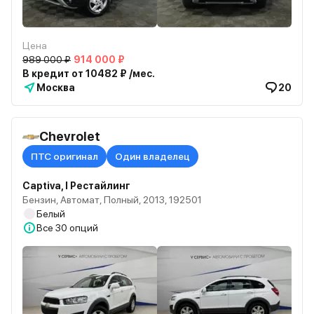
Цена
989 000 ₽
914 000 ₽
В кредит от 10482 ₽ /мес.
Москва
20
Chevrolet
ПТС оригинал
Один владелец
Captiva, I Рестайлинг
Бензин, Автомат, Полный, 2013, 192501
Белый
Все
30 опций