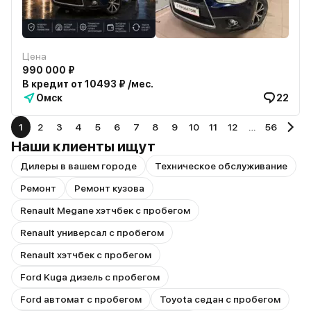
Цена
990 000 ₽
В кредит от 10493 ₽ /мес.
Омск
22
1
2
3
4
5
6
7
8
9
10
11
12
…
56
Наши клиенты ищут
Дилеры в вашем городе
Техническое обслуживание
Ремонт
Ремонт кузова
Renault Megane хэтчбек с пробегом
Renault универсал с пробегом
Renault хэтчбек с пробегом
Ford Kuga дизель с пробегом
Ford автомат с пробегом
Toyota седан с пробегом