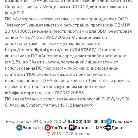
разработке ПО «Autospot» и предоставлению лицензий на ПО.
Согласно Приказу Минцифры от 08.10.22, вид деятельности
(код): 2.01.
ПО «Autospot» — исключительные права принадлежат ООО
"Автоспот": свидетельство о регистрации программы ЭВМ №
2018618687, внесена в Реестр программ для ЭВМ, реестровая
запись № 28745 от 09.07.2025 г. Функциональные
характеристики Программы указаны по ссылке:
https://reestr.digital.gov.ru/reestr/3467687/
. Стоимость
лицензии на ПО «Autospot» определяется либо как процент
(от 2,5% до 3%) от выручки, полученной лицензиатом от
использования ПО «Autospot», либо как фиксированный
платеж от 1100 рублей за каждого привлеченного с
использованием ПО «Autospot» клиента. Для точного расчета
стоимости отправьте заявку нашим менеджерам
info@autospot.ru
, тел. +78003020583
ПО разработано с использованием технологий: PHP 8, MySQL
8, Angular, Symfony framework, Yii2 framework.
Ежедневно с 9:00 до 22:00
8 (800) 302-05-83
Телеграм
Вконтакте
YouTube
Rutube
MAX
Дзен
© 2013–2026 Autospot