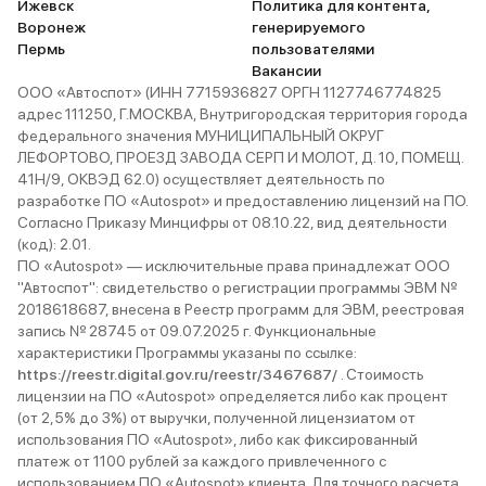
Ижевск
Политика для контента,
Воронеж
генерируемого
Пермь
пользователями
Вакансии
ООО «Автоспот» (ИНН 7715936827 ОРГН 1127746774825
адрес 111250, Г.МОСКВА, Внутригородская территория города
федерального значения МУНИЦИПАЛЬНЫЙ ОКРУГ
ЛЕФОРТОВО, ПРОЕЗД ЗАВОДА СЕРП И МОЛОТ, Д. 10, ПОМЕЩ.
41Н/9, ОКВЭД 62.0) осуществляет деятельность по
разработке ПО «Autospot» и предоставлению лицензий на ПО.
Согласно Приказу Минцифры от 08.10.22, вид деятельности
(код): 2.01.
ПО «Autospot» — исключительные права принадлежат ООО
"Автоспот": свидетельство о регистрации программы ЭВМ №
2018618687, внесена в Реестр программ для ЭВМ, реестровая
запись № 28745 от 09.07.2025 г. Функциональные
характеристики Программы указаны по ссылке:
https://reestr.digital.gov.ru/reestr/3467687/
. Стоимость
лицензии на ПО «Autospot» определяется либо как процент
(от 2,5% до 3%) от выручки, полученной лицензиатом от
использования ПО «Autospot», либо как фиксированный
платеж от 1100 рублей за каждого привлеченного с
использованием ПО «Autospot» клиента. Для точного расчета