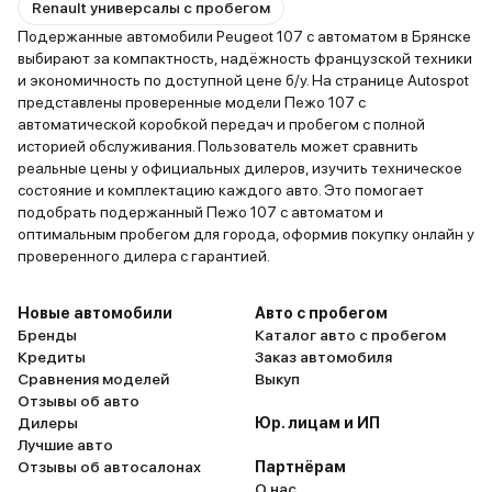
Renault универсалы с пробегом
Подержанные автомобили Peugeot 107 с автоматом в Брянске
выбирают за компактность, надёжность французской техники
и экономичность по доступной цене б/у. На странице Autospot
представлены проверенные модели Пежо 107 с
автоматической коробкой передач и пробегом с полной
историей обслуживания. Пользователь может сравнить
реальные цены у официальных дилеров, изучить техническое
состояние и комплектацию каждого авто. Это помогает
подобрать подержанный Пежо 107 с автоматом и
оптимальным пробегом для города, оформив покупку онлайн у
проверенного дилера с гарантией.
Новые автомобили
Авто с пробегом
Бренды
Каталог авто с пробегом
Кредиты
Заказ автомобиля
Сравнения моделей
Выкуп
Отзывы об авто
Дилеры
Юр. лицам и ИП
Лучшие авто
Отзывы об автосалонах
Партнёрам
О нас