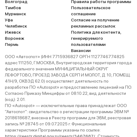
Волгоград
Правила работы программы
Тамбов
Пользовательское
Мурманск
соглашение
Уфа
Согласие на получение
Челябинск
рекламных рассылок
Ижевск
Политика для контента,
Воронеж
генерируемого
Пермь
пользователями
Вакансии
ООО «Автоспот» (ИНН 7715936827 ОРГН 1127746774825
адрес 111250, Г.МОСКВА, Внутригородская территория города
федерального значения МУНИЦИПАЛЬНЫЙ ОКРУГ
ЛЕФОРТОВО, ПРОЕЗД ЗАВОДА СЕРП И МОЛОТ, Д. 10, ПОМЕЩ.
41Н/9, ОКВЭД 62.0) осуществляет деятельность по
разработке ПО «Autospot» и предоставлению лицензий на ПО.
Согласно Приказу Минцифры от 08.10.22, вид деятельности
(код): 2.01.
ПО «Autospot» — исключительные права принадлежат ООО
"Автоспот": свидетельство о регистрации программы ЭВМ №
2018618687, внесена в Реестр программ для ЭВМ, реестровая
запись № 28745 от 09.07.2025 г. Функциональные
характеристики Программы указаны по ссылке:
https://reestr.digital.gov.ru/reestr/3467687/
. Стоимость